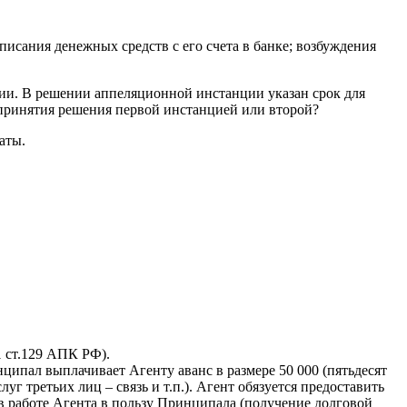
писания денежных средств с его счета в банке; возбуждения
нии. В решении аппеляционной инстанции указан срок для
 принятия решения первой инстанцией или второй?
аты.
1 ст.129 АПК РФ).
ципал выплачивает Агенту аванс в размере 50 000 (пятьдесят
уг третьих лиц – связь и т.п.). Агент обязуется предоставить
 в работе Агента в пользу Принципала (получение долговой