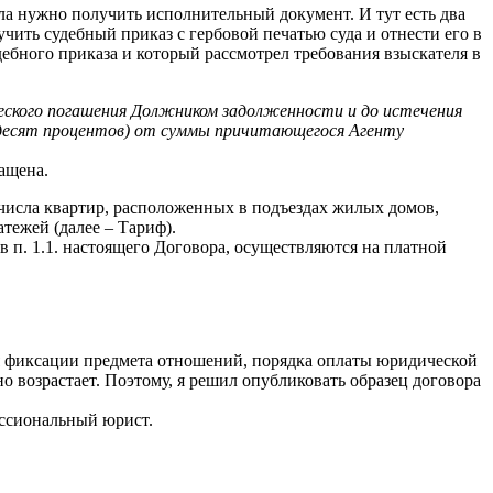
ала нужно получить исполнительный документ. И тут есть два
чить судебный приказ с гербовой печатью суда и отнести его в
дебного приказа и который рассмотрел требования взыскателя в
ческого погашения Должником задолженности и до истечения
ьдесят процентов) от суммы причитающегося Агенту
ащена.
е числа квартир, расположенных в подъездах жилых домов,
ежей (далее – Тариф).
п. 1.1. настоящего Договора, осуществляются на платной
ля фиксации предмета отношений, порядка оплаты юридической
о возрастает. Поэтому, я решил опубликовать образец договора
ессиональный юрист.