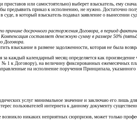
и приставов или самостоятельно) выберет взыскатель, ему снач
обы предъявить приказ к исполнению, не нужно. Достаточно полу
 суде, в который взыскатель подавал заявление о вынесении су
 по причине досрочного расторжения Договора, в период факти
. Компенсация составляет денежную сумму в размере 50% (пят
о Договора.
ить взыскание в размене задолженности, которая не была возвр
теля за каждый календарный месяц определяется как произведени
№ 1 к Договору), на величину фиксированных ежемесячных плат
равленные на исполнение поручения Принципала, указанного в 
юридических услуг минимальное значение и заключаю его лишь д
терес пользователей интернета к данному документу существенн
не возникло никаких неприятных сюрпризов, может только проф