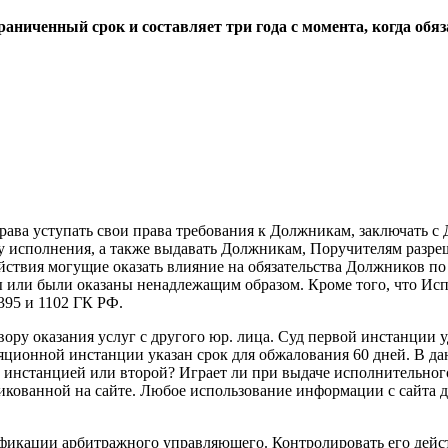
раниченный срок и составляет три года с момента, когда обя
рава уступать свои права требования к Должникам, заключать 
ку исполнения, а также выдавать Должникам, Поручителям разре
йствия могущие оказать влияние на обязательства Должников по
ны или были оказаны ненадлежащим образом. Кроме того, что Ис
395 и 1102 ГК РФ.
вору оказания услуг с другого юр. лица. Суд первой инстанции 
яционной инстанции указан срок для обжалования 60 дней. В да
 инстанцией или второй? Играет ли при выдаче исполнительног
ликованной на сайте. Любое использование информации с сайта
ификации арбитражного управляющего. Контролировать его дейст