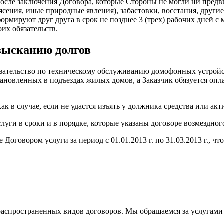
осле заключения Договора, которые Стороны не могли ни предви
рясения, иные природные явления), забастовки, восстания, друг
мируют друг друга в срок не позднее 3 (трех) рабочих дней с 
их обязательств.
зысканию долгов
язательство по техническому обслуживанию домофонных устройс
ановленных в подъездах жилых домов, а Заказчик обязуется опл
к в случае, если не удастся изъять у должника средства или акт
уги в сроки и в порядке, которые указаны договоре возмездного 
оговором услуги за период с 01.01.2013 г. по 31.03.2013 г., ч
 распространенных видов договоров. Мы обращаемся за услугами