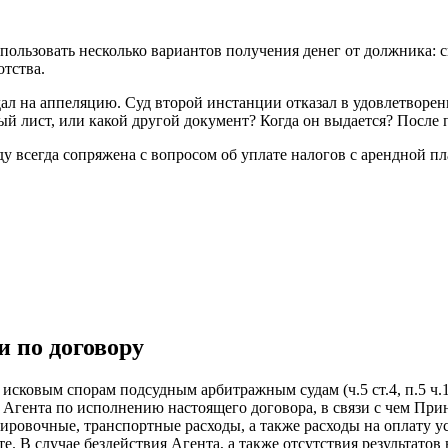
пользовать несколько вариантов получения денег от должника: с
тства.
ал на аппеляцию. Суд второй инстанции отказал в удовлетворе
ый лист, или какой другой документ? Когда он выдается? После
 всегда сопряжена с вопросом об уплате налогов с арендной пл
и по договору
 исковым спорам подсудным арбитражным судам (ч.5 ст.4, п.5 ч.
 Агента по исполнению настоящего договора, в связи с чем Прин
ировочные, транспортные расходы, а также расходы на оплату усл
. В случае бездействия Агента, а также отсутствия результатов