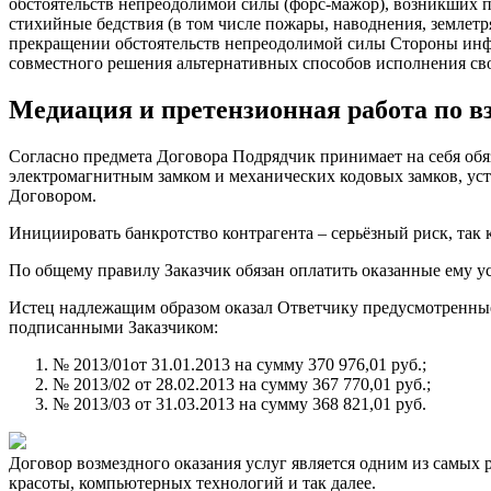
обстоятельств непреодолимой силы (форс-мажор), возникших п
стихийные бедствия (в том числе пожары, наводнения, землет
прекращении обстоятельств непреодолимой силы Стороны инфор
совместного решения альтернативных способов исполнения сво
Медиация и претензионная работа по в
Согласно предмета Договора Подрядчик принимает на себя об
электромагнитным замком и механических кодовых замков, уст
Договором.
Инициировать банкротство контрагента – серьёзный риск, так ка
По общему правилу Заказчик обязан оплатить оказанные ему усл
Истец надлежащим образом оказал Ответчику предусмотренные Д
подписанными Заказчиком:
№ 2013/01от 31.01.2013 на сумму 370 976,01 руб.;
№ 2013/02 от 28.02.2013 на сумму 367 770,01 руб.;
№ 2013/03 от 31.03.2013 на сумму 368 821,01 руб.
Договор возмездного оказания услуг является одним из самых
красоты, компьютерных технологий и так далее.