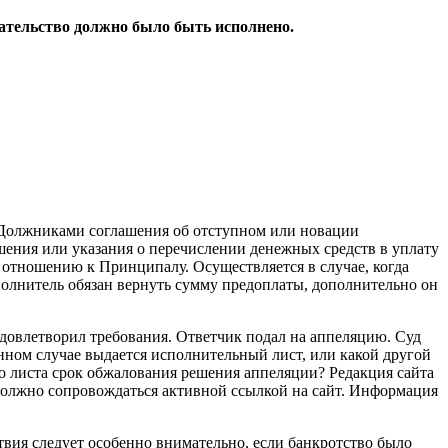
зательство должно было быть исполнено.
с Должниками соглашения об отступном или новации
шения или указания о перечислении денежных средств в уплату
 отношению к Принципалу. Осуществляется в случае, когда
полнитель обязан вернуть сумму предоплаты, дополнительно он
удовлетворил требования. Ответчик подал на аппеляцию. Суд
нном случае выдается исполнительный лист, или какой другой
о листа срок обжалования решения аппеляции? Редакция сайта
 должно сопровождаться активной ссылкой на сайт. Информация
вия следует особенно внимательно, если банкротство было