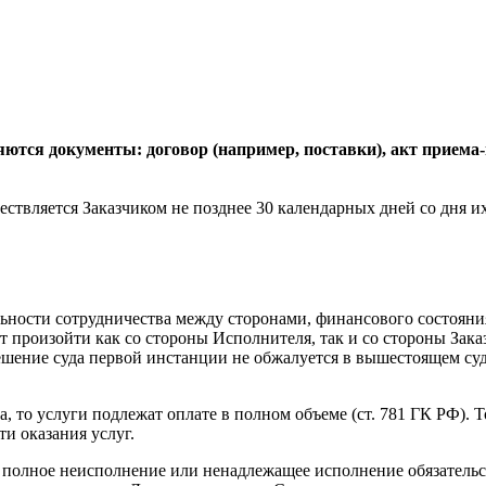
тся документы: договор (например, поставки), акт приема-п
уществляется Заказчиком не позднее 30 календарных дней со дня
льности сотрудничества между сторонами, финансового состоян
произойти как со стороны Исполнителя, так и со стороны Заказ
ешение суда первой инстанции не обжалуется в вышестоящем суде
, то услуги подлежат оплате в полном объеме (ст. 781 ГК РФ). 
и оказания услуг.
 полное неисполнение или ненадлежащее исполнение обязательст