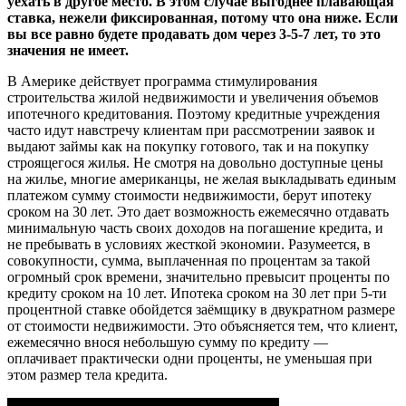
уехать в другое место. В этом случае выгоднее плавающая
ставка, нежели фиксированная, потому что она ниже. Если
вы все равно будете продавать дом через 3-5-7 лет, то это
значения не имеет.
В Америке действует программа стимулирования
строительства жилой недвижимости и увеличения объемов
ипотечного кредитования. Поэтому кредитные учреждения
часто идут навстречу клиентам при рассмотрении заявок и
выдают займы как на покупку готового, так и на покупку
строящегося жилья. Не смотря на довольно доступные цены
на жилье, многие американцы, не желая выкладывать единым
платежом сумму стоимости недвижимости, берут ипотеку
сроком на 30 лет. Это дает возможность ежемесячно отдавать
минимальную часть своих доходов на погашение кредита, и
не пребывать в условиях жесткой экономии. Разумеется, в
совокупности, сумма, выплаченная по процентам за такой
огромный срок времени, значительно превысит проценты по
кредиту сроком на 10 лет. Ипотека сроком на 30 лет при 5-ти
процентной ставке обойдется заёмщику в двукратном размере
от стоимости недвижимости. Это объясняется тем, что клиент,
ежемесячно внося небольшую сумму по кредиту —
оплачивает практически одни проценты, не уменьшая при
этом размер тела кредита.