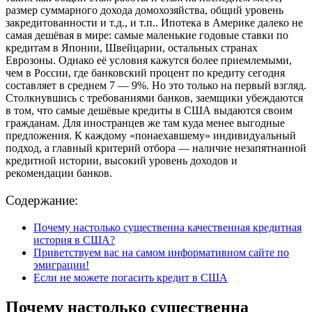
размер суммарного дохода домохозяйства, общий уровень
закредитованности и т.д., и т.п.. Ипотека в Америке далеко не
самая дешёвая в мире: самые маленькие годовые ставки по
кредитам в Японии, Швейцарии, остальных странах
Еврозоны. Однако её условия кажутся более приемлемыми,
чем в России, где банковский процент по кредиту сегодня
составляет в среднем 7 — 9%. Но это только на первый взгляд.
Столкнувшись с требованиями банков, заемщики убеждаются
в том, что самые дешёвые кредиты в США выдаются своим
гражданам. Для иностранцев же там куда менее выгодные
предложения. К каждому «понаехавшему» индивидуальный
подход, а главный критерий отбора — наличие незапятнанной
кредитной истории, высокий уровень доходов и
рекомендации банков.
Содержание:
Почему настолько существенна качественная кредитная
история в США?
Приветствуем вас на самом информативном сайте по
эмиграции!
Если не можете погасить кредит в США
Почему настолько существенна