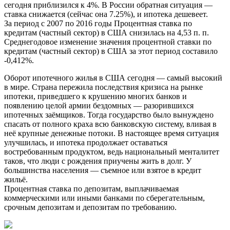
сегодня приблизился к 4%. В России обратная ситуация —
ставка снижается (сейчас она 7.25%), и ипотека дешевеет.
За период с 2007 по 2016 годы Процентная ставка по
кредитам (частный сектор) в США снизилась на 4,53 п. п.
Среднегодовое изменение значения процентной ставки по
кредитам (частный сектор) в США за этот период составило
-0,412%.
Оборот ипотечного жилья в США сегодня — самый высокий
в мире. Страна пережила последствия кризиса на рынке
ипотеки, приведшего к крушению многих банков и
появлению целой армии бездомных — разорившихся
ипотечных заёмщиков. Тогда государство было вынуждено
спасать от полного краха всю банковскую систему, вливая в
неё крупные денежные потоки. В настоящее время ситуация
улучшилась, и ипотека продолжает оставаться
востребованным продуктом, ведь национальный менталитет
таков, что люди с рождения приучены жить в долг. У
большинства населения — съемное или взятое в кредит
жильё.
Процентная ставка по депозитам, выплачиваемая
коммерческими или иными банками по сберегательным,
срочным депозитам и депозитам по требованию.