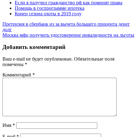
Если я палучил гражданство рф как поминят права
Помощь в госпрограмме ипотека
Конец сезона охоты в 2019 году
Претензия в сбербанк из за вычета большего процента денег
долг
Москва мфц получить удостоверение инвалидности на льготы
Добавить комментарий
Ваш e-mail не будет опубликован.
Обязательные поля
помечены
*
Комментарий
*
Имя
*
E-mail
*