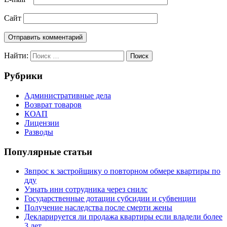
Сайт
Найти:
Поиск
Рубрики
Административные дела
Возврат товаров
КОАП
Лицензии
Разводы
Популярные статьи
Звпрос к застройщику о повторном обмере квартиры по
дду
Узнать инн сотрудника через снилс
Государственные дотации субсидии и субвенции
Получение наследства после смерти жены
Декларируется ли продажа квартиры если владели более
3 лет