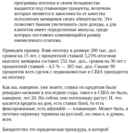
программы ипотеки в своем большинстве
выдаются под плавающие проценты, величина
которых меняется в зависимости от качества
исполнения заемщиков своих обязательств. Это
позволяет банкам увеличивать свои доходы, а для
клиентов имеет определенные минусы, среди
которых постоянно изменяющийся размер
ежемесячного платежа.
Приведем пример. Взяв ипотеку в размере 200 тыс. дол.
сроком на 15 лет, с процентной ставкой 3,23% итоговая
выплата заемщика составит 252 тыс. дол., сроком на 30 лет с
процентной ставкой – 4,5 % — 365 тыс. дол. Свыше 90
процентов всех сделок с недвижимостью в США приходится
на ипотеку.
Как вы, наверное, уже знаете, ставки по кредитам были
рекордно низкими в последние годы, такого в США не было,
наверное, лет 20. Но сейчас они потихоньку растут. И, что
касается кредита на дом, есть ставки fixed, то есть
фиксированные, есть adjustable — плавающие. Может быть, я
неточно перевожу термины на русский, но смысл, я думаю,
ясен.
Банкротство это юридическая процедура, в которой