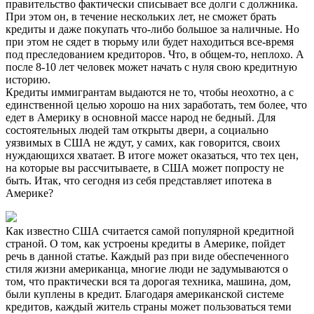
правительство фактически списывает все долги с должника.
При этом он, в течение нескольких лет, не сможет брать
кредиты и даже покупать что-либо большое за наличные. Но
при этом не сядет в тюрьму или будет находиться все-время
под преследованием кредиторов. Что, в общем-то, неплохо. А
после 8-10 лет человек может начать с нуля свою кредитную
историю.
Кредиты иммигрантам выдаются не то, чтобы неохотно, а с
единственной целью хорошо на них заработать, тем более, что
едет в Америку в основной массе народ не бедный. Для
состоятельных людей там открыты двери, а социально
уязвимых в США не ждут, у самих, как говорится, своих
нуждающихся хватает. В итоге может оказаться, что тех цен,
на которые вы рассчитываете, в США может попросту не
быть. Итак, что сегодня из себя представляет ипотека в
Америке?
Как известно США считается самой популярной кредитной
страной. О том, как устроены кредиты в Америке, пойдет
речь в данной статье. Каждый раз при виде обеспеченного
стиля жизни американца, многие люди не задумываются о
том, что практически вся та дорогая техника, машина, дом,
были куплены в кредит. Благодаря американской системе
кредитов, каждый житель страны может пользоваться теми