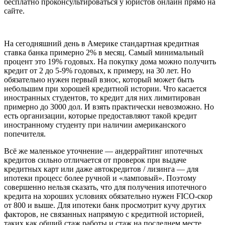
бесплатно проконсультироваться у юристов онлайн прямо на
сайте.
На сегодняшний день в Америке стандартная кредитная
ставка банка примерно 2% в месяц. Самый минимальный
процент это 19% годовых. На покупку дома можно получить
кредит от 2 до 5-9% годовых, к примеру, на 30 лет. Но
обязательно нужен первый взнос, который может быть
небольшим при хорошей кредитной истории. Что касается
иностранных студентов, то кредит для них лимитирован
примерно до 3000 дол. И взять практически невозможно. Но
есть организации, которые предоставляют такой кредит
иностранному студенту при наличии американского
попечителя.
Всё же маленькое уточнение — андеррайтинг ипотечных
кредитов сильно отличается от проверок при выдаче
кредитных карт или даже автокредитов / лизинга — для
ипотеки процесс более ручной и «ламповый». Поэтому
совершенно нельзя сказать, что для получения ипотечного
кредита на хороших условиях обязательно нужен FICO-скор
от 800 и выше. Для ипотеки банк просмотрит кучу других
факторов, не связанных напрямую с кредитной историей,
таких как общий стаж работы и стаж на последнем месте,