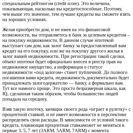
специальным рейтингом (сredit score). Это величина,
показывающая, насколько вы кредитоспособные. Поэтому,
чем выше это значение, тем лучшие кредиты вы сможете взять
на хороших условиях.
Желая приобрести дом, и не имея на это финансовой
возможности, вы отправляетесь в банк за целевым кредитом –
на покупку недвижимости. В данном случае ипотекой
выступает сам дом, как залог банку за предоставленный вам
кредит на его покупку, или же на покупку другого жилья в
залог вашей недвижимости. При регистрации такой сделки,
объект ипотеки будет официально внесен в реестр прав на
недвижимое имущество, а информация о статусе
недвижимости «под залогом» станет публичной. До полного
погашения вами кредита, недвижимость документально будет
принадлежать залогодержателю — банку, а формально вам.
Тут все намного проще. Это просто безразмерная шкала, как
IQ, сделанная таким образом, чтобы большинство людей
попадала на середину.
Взяв такую ипотеку, заемщик своего рода «играет в рулетку» с
процентной ставкой, и не имеет возможности в перспективе
распределять свои расходы. В зависимости от условий такого
кредита, плавающая процентная ставкаможет не меняться в
первые 3, 5, 7 лет (3ARM, 5ARM, 7ARM) с момента