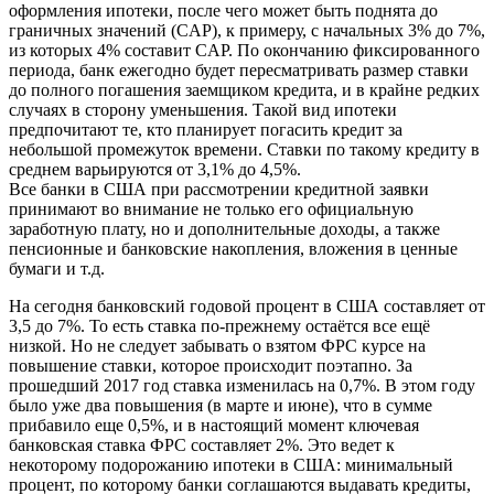
оформления ипотеки, после чего может быть поднята до
граничных значений (CAP), к примеру, с начальных 3% до 7%,
из которых 4% составит CAP. По окончанию фиксированного
периода, банк ежегодно будет пересматривать размер ставки
до полного погашения заемщиком кредита, и в крайне редких
случаях в сторону уменьшения. Такой вид ипотеки
предпочитают те, кто планирует погасить кредит за
небольшой промежуток времени. Ставки по такому кредиту в
среднем варьируются от 3,1% до 4,5%.
Все банки в США при рассмотрении кредитной заявки
принимают во внимание не только его официальную
заработную плату, но и дополнительные доходы, а также
пенсионные и банковские накопления, вложения в ценные
бумаги и т.д.
На сегодня банковский годовой процент в США составляет от
3,5 до 7%. То есть ставка по-прежнему остаётся все ещё
низкой. Но не следует забывать о взятом ФРС курсе на
повышение ставки, которое происходит поэтапно. За
прошедший 2017 год ставка изменилась на 0,7%. В этом году
было уже два повышения (в марте и июне), что в сумме
прибавило еще 0,5%, и в настоящий момент ключевая
банковская ставка ФРС составляет 2%. Это ведет к
некоторому подорожанию ипотеки в США: минимальный
процент, по которому банки соглашаются выдавать кредиты,