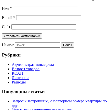
Имя
*
E-mail
*
Сайт
Найти:
Поиск
Рубрики
Административные дела
Возврат товаров
КОАП
Лицензии
Разводы
Популярные статьи
Звпрос к застройщику о повторном обмере квартиры по
дду
Узнать инн сотрудника через снилс