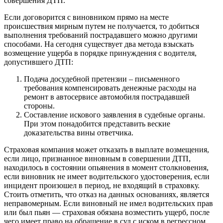
совершения ДТП.
Если договорится с виновником прямо на месте
происшествия мирным путем не получается, то добиться
выполнения требований пострадавшего можно другими
способами. На сегодня существует два метода взыскать
возмещение ущерба в порядке принуждения с водителя,
допустившего ДТП:
Подача досудебной претензии – письменного
требования компенсировать денежные расходы на
ремонт в автосервисе автомобиля пострадавшей
стороны.
Составление искового заявления в судебные органы.
При этом понадобится представить веские
доказательства вины ответчика.
Страховая компания может отказать в выплате возмещения,
если лицо, признанное виновным в совершении ДТП,
находилось в состоянии опьянения в момент столкновения,
если виновник не имеет водительского удостоверения, если
инцидент произошел в период, не входящий в страховку.
Стоить отметить, что отказ на данных основаниях, является
неправомерным. Если виновный не имел водительских прав
или был пьян — страховая обязана возместить ущерб, после
чего имеет право на обращение в суд с иском в регрессном