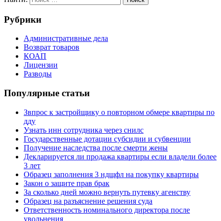
Рубрики
Административные дела
Возврат товаров
КОАП
Лицензии
Разводы
Популярные статьи
Звпрос к застройщику о повторном обмере квартиры по
дду
Узнать инн сотрудника через снилс
Государственные дотации субсидии и субвенции
Получение наследства после смерти жены
Декларируется ли продажа квартиры если владели более
3 лет
Образец заполнения 3 ндщфл на покупку квартиры
Закон о защите прав брак
За сколько дней можно вернуть путевку агенству
Образец на разъяснение решения суда
Ответственность номинального директора после
увольнения