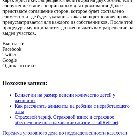
характеристики. Запрещается делить дом на двух хозяев, если
сооружение станет непригодным для проживания. Далее
представьте соглашение сторон, которое будет составлено
совместно и где будет указано – какая конкретно доля права
предусматривается для каждого из собственников. После этой
процедуры муниципалитет должен выдать вам разрешение на
выдел участков.
Вконтакте
Facebook
Twitter
Google+
Одноклассники
Похожие записи:
Влияет ли на размер пенсии количество детей у
женщины
Как рассчитать алименты на ребенка с неработающего
отца
Страховой тариф. Страховой взнос и страховое
обеспечение по страхованию жизни — allRefs.net
Передача уголовного дела по подследственности казахстан