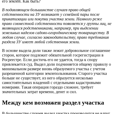
его землёй. Как быть?
В подавляющем большинстве случаев право общей
собственности на ЗУ возникает у семейной пары после
приватизации или покупки участка земли. Намного реже
право совместной собственности появляется у группы лиц, не
являющихся родственниками, например, при выделении
земельных наделов садово-огородническому товариществу. В
любом случае, согласно законодательству, право требования
раздела ЗУ имеет любой собственник земли.
В основе выдела доли также лежит добровольное соглашение
сторон, которое подлежит обязательной госрегистрации в
Росреестре. Если достичь его не удается, тогда к спору
привлекается суд. Выдел доли подчиняется общему правилу о
минимальном размере вновь образуемого участка с учетом
разрешенной категории землепользования. Старого участка
больше не существует, из него образуется несколько
самостоятельных владений с отдельными кадастровыми
номерами. Такая операция гораздо сложнее, требует
значительных затрат времени, денег и сил.
Между кем возможен раздел участка
В большинстве случаев выдел участка производится не вдруг