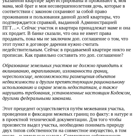
указанной квартире зарегистрированы и проживают я, моя
мама, мой брат и моя несовершеннолетняя дочь, которые в
соответствии с законом сохраняют за собой право
проживания и пользования данной долей квартиры, что
подтверждается справкой, выданной Администрацией
ПГТ…». Сейчас участок и квартира принадлежат маме и она
их продает. В банке сказали, что она не имеет права
продавать, пока мы не заключим доп. соглашение о том, что
этот пункт в договоре дарения нужно считать
недействительным. Сейчас в продаваемой квартире никто не
прописан. Как правильно составить это доп. соглашение?
Образование земельных участков не должно приводить к
вклиниванию, вкрапливанию, изломанности границ,
чересполосице, невозможности размещения объектов
недвижимости и другим препятствующим рациональному
использованию и охране земель недостаткам, а также
нарушать требования, установленные настоящим Кодексом,
другими федеральными законами.
Этот прецедент осуществляется путём межевания участка,
проведения и фиксации межевых границ по факту: в натуре и
в проектной технической документации. Для того чтобы
произвести выдел участка, необходимо понимать природу
двух типов собственности на совместное имущество, в том
числе – и земельные наделы. Совместную собственность