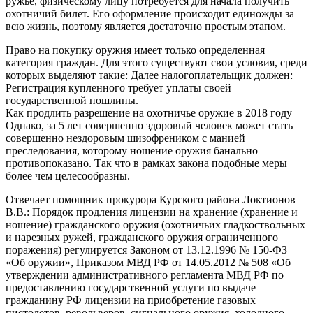
ружье, физическому лицу потребуется для начала получить
охотничий билет. Его оформление происходит единожды за
всю жизнь, поэтому является достаточно простым этапом.
Право на покупку оружия имеет только определенная
категория граждан. Для этого существуют свои условия, среди
которых выделяют такие: Далее налогоплательщик должен:
Регистрация купленного требует уплаты своей
государственной пошлины.
Как продлить разрешение на охотничье оружие в 2018 году
Однако, за 5 лет совершенно здоровый человек может стать
совершенно нездоровым шизофреником с манией
преследования, которому ношение оружия банально
противопоказано. Так что в рамках закона подобные меры
более чем целесообразны.
Отвечает помощник прокурора Курского района Локтионов
В.В.: Порядок продления лицензии на хранение (хранение и
ношение) гражданского оружия (охотничьих гладкоствольных
и нарезных ружей, гражданского оружия ограниченного
поражения) регулируется Законом от 13.12.1996 № 150-ФЗ
«Об оружии», Приказом МВД РФ от 14.05.2012 № 508 «Об
утверждении административного регламента МВД РФ по
предоставлению государственной услуги по выдаче
гражданину РФ лицензии на приобретение газовых
пистолетов, револьверов, сигнального оружия, холодного