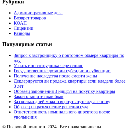
Рубрики
Административные дела
Возврат товаров
КОАП
Лицензии
Разводы
Популярные статьи
Звпрос к застройщику о повторном обмере квартиры по
дду
Узнать инн сотрудника через снилс
Государственные дотации субсидии и субвенции
Получение наследства после смерти жены
Декларируется ли продажа квартиры если владели более
3 лет
Образец заполнения 3 ндщфл на покупку квартиры
Закон о защите прав брак
За сколько дней можно вернуть путевку агенству
Образец на разъяснение решения суда
Ответственность номинального директора после
увольнения
© Правовой принцип, 2024 | Все права защищены