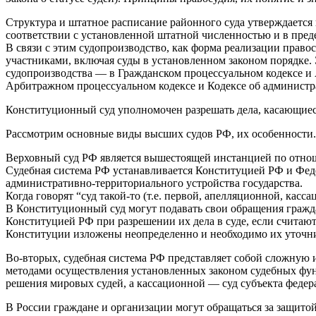
Структура и штатное расписание районного суда утверждается
соответствии с установленной штатной численностью и в пред
В связи с этим судопроизводство, как форма реализации право
участниками, включая суды в установленном законом порядке.
судопроизводства — в Гражданском процессуальном кодексе и
Арбитражном процессуальном кодексе и Кодексе об администр
Конституционный суд уполномочен разрешать дела, касающиеся 
Рассмотрим основные виды высших судов РФ, их особенности.
Верховный суд РФ является вышестоящей инстанцией по отнош
Судебная система РФ устанавливается Конституцией РФ и Фед
административно-территориального устройства государства.
Когда говорят “суд такой-то (т.е. первой, апелляционной, кас
В Конституционный суд могут подавать свои обращения гражда
Конституцией РФ при разрешении их дела в суде, если считаю
Конституции изложены неопределенно и необходимо их уточни
Во-вторых, судебная система РФ представляет собой сложную 
методами осуществления установленных законом судебных функ
решения мировых судей, а кассационной — суд субъекта феде
В России граждане и организации могут обращаться за защито