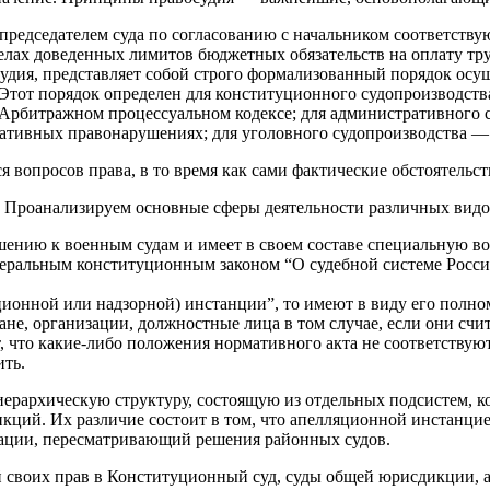
 председателем суда по согласованию с начальником соответств
елах доведенных лимитов бюджетных обязательств на оплату тру
судия, представляет собой строго формализованный порядок осу
 Этот порядок определен для конституционного судопроизводст
 Арбитражном процессуальном кодексе; для административного 
ативных правонарушениях; для уголовного судопроизводства — 
вопросов права, в то время как сами фактические обстоятельст
 Проанализируем основные сферы деятельности различных видо
ению к военным судам и имеет в своем составе специальную в
еральным конституционным законом “О судебной системе Россий
сационной или надзорной) инстанции”, то имеют в виду его полн
не, организации, должностные лица в том случае, если они счи
т, что какие-либо положения нормативного акта не соответству
ть.
иерархическую структуру, состоящую из отдельных подсистем, 
ций. Их различие состоит в том, что апелляционной инстанцией
рации, пересматривающий решения районных судов.
й своих прав в Конституционный суд, суды общей юрисдикции, а