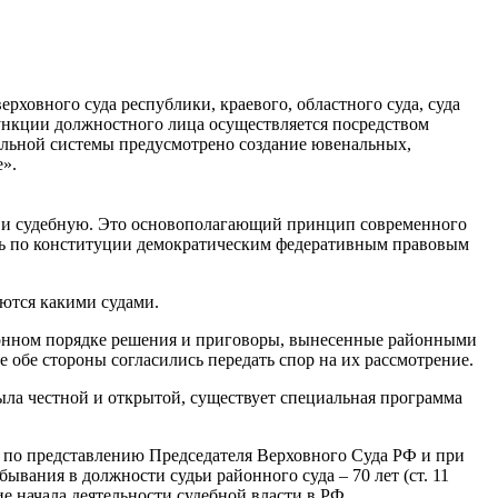
ховного суда республики, краевого, областного суда, суда
функции должностного лица осуществляется посредством
льной системы предусмотрено создание ювенальных,
».
ю и судебную. Это основополагающий принцип современного
яясь по конституции демократическим федеративным правовым
аются какими судами.
ционном порядке решения и приговоры, вынесенные районными
е обе стороны согласились передать спор на их рассмотрение.
была честной и открытой, существует специальная программа
РФ по представлению Председателя Верховного Суда РФ и при
ания в должности судьи районного суда – 70 лет (ст. 11
 начала деятельности судебной власти в РФ.