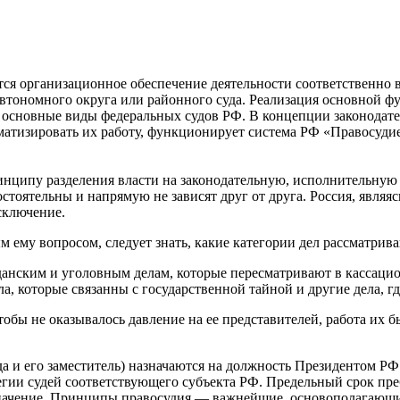
я организационное обеспечение деятельности соответственно вер
 автономного округа или районного суда. Реализация основной 
основные виды федеральных судов РФ. В концепции законодате
матизировать их работу, функционирует система РФ «Правосудие
инципу разделения власти на законодательную, исполнительну
остоятельны и напрямую не зависят друг от друга. Россия, явл
сключение.
 ему вопросом, следует знать, какие категории дел рассматрив
ажданским и уголовным делам, которые пересматривают в касса
, которые связанны с государственной тайной и другие дела, гд
тобы не оказывалось давление на ее представителей, работа их 
уда и его заместитель) назначаются на должность Президентом 
и судей соответствующего субъекта РФ. Предельный срок пребыв
 значение. Принципы правосудия — важнейшие, основополагающие