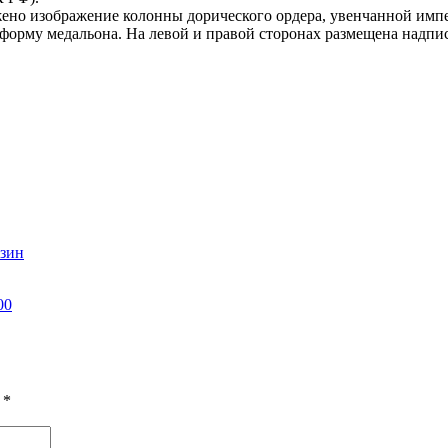
жено изображение колонны дорического ордера, увенчанной импе
орму медальона. На левой и правой сторонах размещена надпис
азин
00
ы
*