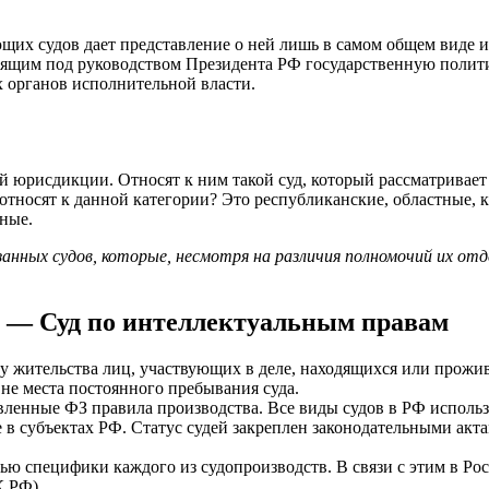
щих судов дает представление о ней лишь в самом общем виде 
дящим под руководством Президента РФ государственную полит
 органов исполнительной власти.
ей юрисдикции. Относят к ним такой суд, который рассматривае
тносят к данной категории? Это республиканские, областные, 
нные.
анных судов, которые, несмотря на различия полномочий их отд
 — Суд по интеллектуальным правам
у жительства лиц, участвующих в деле, находящихся или прожи
не места постоянного пребывания суда.
вленные ФЗ правила производства. Все виды судов в РФ использ
 субъектах РФ. Статус судей закреплен законодательными акта
стью специфики каждого из судопроизводств. В связи с этим в 
 РФ).