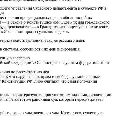
ующего управления Судебного департамента в субъекте РФ в
да.
ществления процессуальных прав и обязанностей их
ва — в Законе о Конституционном Суде РФ; для гражданского
судопроизводства — в Гражданском процессуальном кодексе,
в Уголовном процессуальном кодексе.
ва дела конституционный суд не рассматривает.
в системы, особенности их финансирования.
оенную коллегию.
ской Федерации”. Она построена с учетом федеративного и
омочия по рассмотрению дел.
тают, что нарушены их права и свободы, установленные
ют Конституции РФ, либо считают, что сами положения
которые характеризуются присущими им задачами, различными
 является тот же районный суд, который пересматривает
рбитражные суды, военные суды. Кроме того, существует