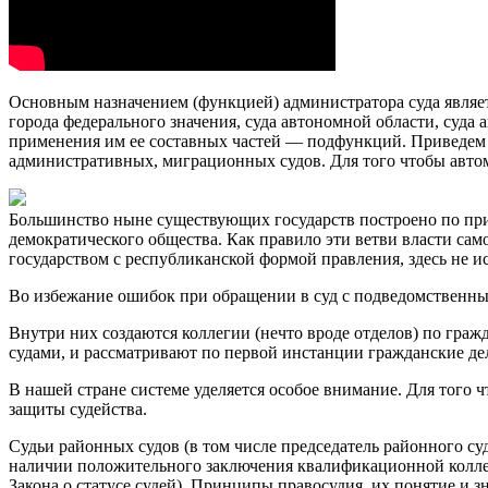
Основным назначением (функцией) администратора суда являетс
города федерального значения, суда автономной области, суда
применения им ее составных частей — подфункций. Приведем 
административных, миграционных судов. Для того чтобы авто
Большинство ныне существующих государств построено по пр
демократического общества. Как правило эти ветви власти сам
государством с республиканской формой правления, здесь не и
Во избежание ошибок при обращении в суд с подведомственным
Внутри них создаются коллегии (нечто вроде отделов) по гр
судами, и рассматривают по первой инстанции гражданские дела
В нашей стране системе уделяется особое внимание. Для того ч
защиты судейства.
Судьи районных судов (в том числе председатель районного с
наличии положительного заключения квалификационной коллеги
Закона о статусе судей). Принципы правосудия, их понятие и