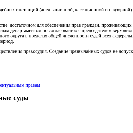
дебных инстанций (апелляционной, кассационной и надзорной) 
стве, достаточном для обеспечения прав граждан, проживающих 
ным департаментом по согласованию с председателем верховного 
омного округа в пределах общей численности судей всех федера
период.
ществления правосудия. Создание чрезвычайных судов не допуск
ектуальным правам
ные суды