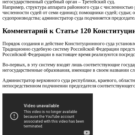
негосударственный судебный орган – Третейский суд.
Например, структура аппарата районного суда с численностью р
численности судей от семи единиц); помощники судей; судьи; 
судопроизводства; администратор суда подчиняется председател
Комментарий к Статье 120 Конституци
Порядок создания и действие Конституционного суда устано
Традиционно судебную систему Российской Федерации предста
Российской Федерации в настоящее время реализуются посредс
Во-первых, в эту систему входят лишь соответствующие госуд
негосударственные образования, имеющие в своем названии сл
Администратор верховного суда республики, краевого, областно
непосредственном подчинении председателя соответствующего 