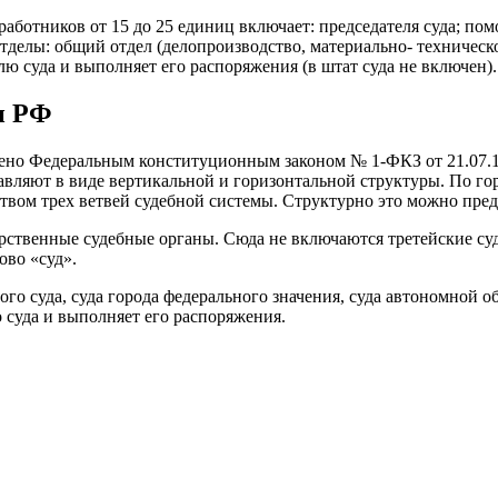
аботников от 15 до 25 единиц включает: председателя суда; помо
отделы: общий отдел (делопроизводство, материально- техническ
ю суда и выполняет его распоряжения (в штат суда не включен).
и РФ
влено Федеральным конституционным законом № 1-ФКЗ от 21.07
вляют в виде вертикальной и горизонтальной структуры. По г
твом трех ветвей судебной системы. Структурно это можно пре
арственные судебные органы. Сюда не включаются третейские су
ово «суд».
го суда, суда города федерального значения, суда автономной о
суда и выполняет его распоряжения.