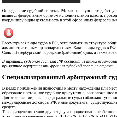
Определение судебной системы РФ как совокупности действую
является федеральным органом исполнительной власти, прово
координирующим деятельность в этой сфере иных федеральных
Рассматривая виды судов в РФ, остановимся на структуре общ
административным правонарушениям. Какие виды судов в РФ о
Санкт-Петербургский городские (районные) суды, а также вое
В-третьих, судебная система РФ состоит из таких взаимосвяз
призванное осуществлять функции судебной власти в стране.
Специализированный арбитражный суд
В целях приближения правосудия к месту нахождения или мест
образовано постоянное судебное присутствие, расположенное в
Для этого все мировые и федеральные судьи соблюдают устано
международные договоры РФ, иные документы, существующие в
средств.
Такое разделение судов друг от друга продиктовано особенно
этому процессуальные кодексы (ГПК РФ, АПК РФ, КоАП, УПК