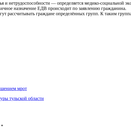
я и нетрудоспособности — определяется медико-социальной экс
вичное назначение ЕДВ происходит по заявлению гражданина.
гут рассчитывать граждане определённых групп. К таким групп
вышением мрот
туры тульской области
ы
*