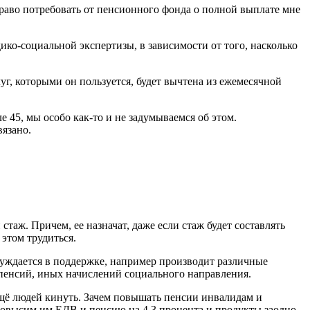
раво потребовать от пенсионного фонда о полной выплате мне
ко-социальной экспертизы, в зависимости от того, насколько
уг, которыми он пользуется, будет вычтена из ежемесячной
 45, мы особо как-то и не задумываемся об этом.
вязано.
стаж. Причем, ее назначат, даже если стаж будет составлять
этом трудиться.
 нуждается в поддержке, например производит различные
пенсий, иных начислений социального направления.
ещё людей кинуть. Зачем повышать пенсии инвалидам и
Повысим им ЕДВ и пенсию на 4,3 процента и продукты заодно.