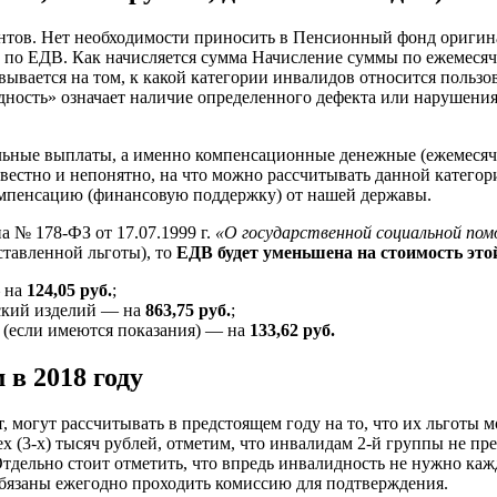
нтов. Нет необходимости приносить в Пенсионный фонд оригинал
 по ЕДВ. Как начисляется сумма Начисление суммы по ежемесяч
ывается на том, к какой категории инвалидов относится пользов
идность» означает наличие определенного дефекта или нарушени
иальные выплаты, а именно компенсационные денежные (ежемесяч
звестно и непонятно, на что можно рассчитывать данной категор
омпенсацию (финансовую поддержку) от нашей державы.
на № 178-ФЗ от 17.07.1999 г.
«О государственной социальной по
ставленной льготы), то
ЕДВ будет уменьшена на стоимость это
— на
124,05 руб.
;
нский изделий — на
863,75 руб.
;
е (если имеются показания) — на
133,62 руб.
в 2018 году
, могут рассчитывать в предстоящем году на то, что их льготы
х (3-х) тысяч рублей, отметим, что инвалидам 2-й группы не пр
тдельно стоит отметить, что впредь инвалидность не нужно кажд
бязаны ежегодно проходить комиссию для подтверждения.