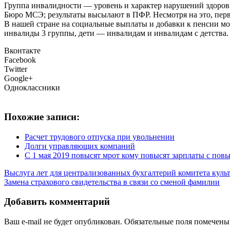
Группа инвалидности — уровень и характер нарушений здоровь
Бюро МСЭ; результаты высылают в ПФР. Несмотря на это, пер
В нашей стране на социальные выплаты и добавки к пенсии мо
инвалиды 3 группы, дети — инвалидам и инвалидам с детства.
Вконтакте
Facebook
Twitter
Google+
Одноклассники
Похожие записи:
Расчет трудового отпуска при увольнении
Долги управляющих компаний
С 1 мая 2019 повысят мрот кому повысят зарплаты с по
Выслуга лет для централизованных бухгалтерий комитета куль
Замена страхового свидетельства в связи со сменой фамилии
Добавить комментарий
Ваш e-mail не будет опубликован.
Обязательные поля помечен