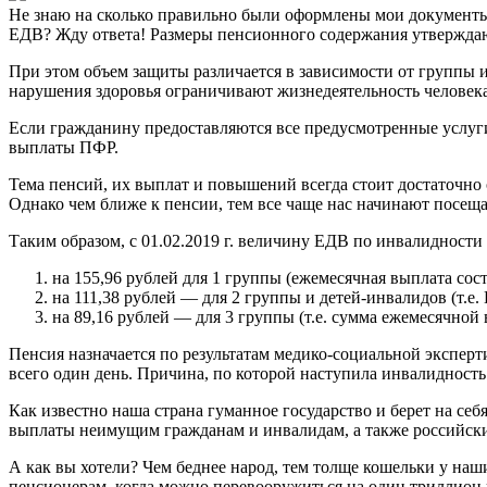
Не знаю на сколько правильно были оформлены мои документы
ЕДВ? Жду ответа! Размеры пенсионного содержания утверждаю
При этом объем защиты различается в зависимости от группы 
нарушения здоровья ограничивают жизнедеятельность человека
Если гражданину предоставляются все предусмотренные услуги 
выплаты ПФР.
Тема пенсий, их выплат и повышений всегда стоит достаточно о
Однако чем ближе к пенсии, тем все чаще нас начинают посеща
Таким образом, с 01.02.2019 г. величину ЕДВ по инвалидности
на 155,96 рублей для 1 группы (ежемесячная выплата сос
на 111,38 рублей — для 2 группы и детей-инвалидов (т.е
на 89,16 рублей — для 3 группы (т.е. сумма ежемесячной
Пенсия назначается по результатам медико-социальной эксперти
всего один день. Причина, по которой наступила инвалидность
Как известно наша страна гуманное государство и берет на се
выплаты неимущим гражданам и инвалидам, а также российски
А как вы хотели? Чем беднее народ, тем толще кошельки у наш
пенсионерам, когда можно перевооружиться на один триллион 