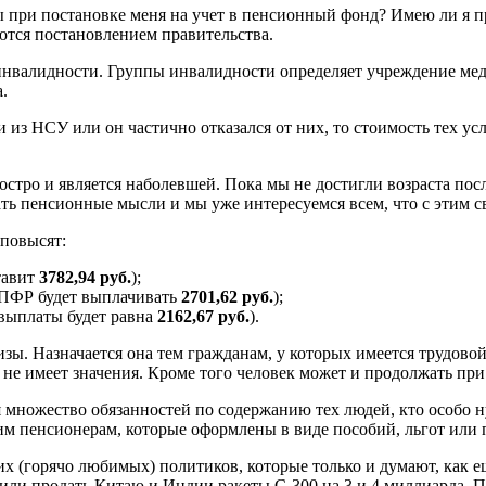
 при постановке меня на учет в пенсионный фонд? Имею ли я п
тся постановлением правительства.
инвалидности. Группы инвалидности определяет учреждение меди
.
из НСУ или он частично отказался от них, то стоимость тех усл
стро и является наболевшей. Пока мы не достигли возраста после
ть пенсионные мысли и мы уже интересуемся всем, что с этим с
 повысят:
тавит
3782,94 руб.
);
. ПФР будет выплачивать
2701,62 руб.
);
 выплаты будет равна
2162,67 руб.
).
зы. Назначается она тем гражданам, у которых имеется трудовой 
 не имеет значения. Кроме того человек может и продолжать при 
бя множество обязанностей по содержанию тех людей, кто особо
м пенсионерам, которые оформлены в виде пособий, льгот или 
их (горячо любимых) политиков, которые только и думают, как 
или продать Китаю и Индии ракеты С-300 на 3 и 4 миллиарда. 