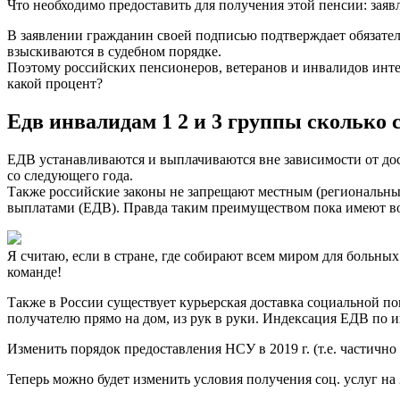
Что необходимо предоставить для получения этой пенсии: заявл
В заявлении гражданин своей подписью подтверждает обязател
взыскиваются в судебном порядке.
Поэтому российских пенсионеров, ветеранов и инвалидов интер
какой процент?
Едв инвалидам 1 2 и 3 группы сколько с
ЕДВ устанавливаются и выплачиваются вне зависимости от дос
со следующего года.
Также российские законы не запрещают местным (региональн
выплатами (ЕДВ). Правда таким преимуществом пока имеют во
Я считаю, если в стране, где собирают всем миром для больных
команде!
Также в России существует курьерская доставка социальной п
получателю прямо на дом, из рук в руки. Индексация ЕДВ по и
Изменить порядок предоставления НСУ в 2019 г. (т.е. частично
Теперь можно будет изменить условия получения соц. услуг на 2