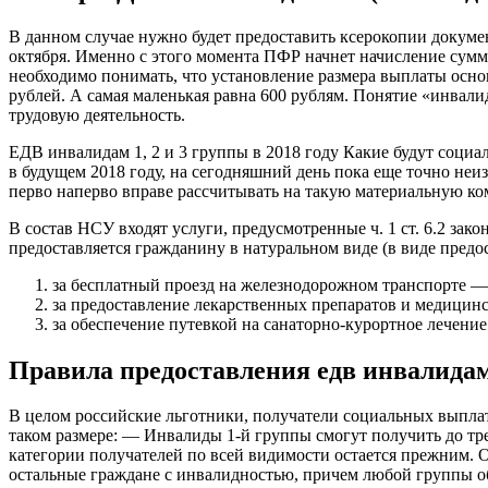
В данном случае нужно будет предоставить ксерокопии докуме
октября. Именно с этого момента ПФР начнет начисление сумм
необходимо понимать, что установление размера выплаты основ
рублей. А самая маленькая равна 600 рублям. Понятие «инвал
трудовую деятельность.
ЕДВ инвалидам 1, 2 и 3 группы в 2018 году Какие будут соц
в будущем 2018 году, на сегодняшний день пока еще точно неи
перво наперво вправе рассчитывать на такую материальную к
В состав НСУ входят услуги, предусмотренные ч. 1 ст. 6.2 зако
предоставляется гражданину в натуральном виде (в виде предо
за бесплатный проезд на железнодорожном транспорте 
за предоставление лекарственных препаратов и медици
за обеспечение путевкой на санаторно-курортное лечени
Правила предоставления едв инвалидам 
В целом российские льготники, получатели социальных выплат
таком размере: — Инвалиды 1-й группы смогут получить до тре
категории получателей по всей видимости остается прежним. О
остальные граждане с инвалидностью, причем любой группы о