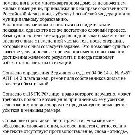
помещения в этом многоквартирном доме, за исключением
жилых помещений, принадлежащих на праве собственности
Российской Федерации, субъекту Российской Федерации или
муниципальному образованию.
В данном случае можно сослаться на свидетельские
показания, однако это все же достаточно сложный процесс.
Зачастую пластические хирургия подписывают макет вашего
внешнего вида с измененной частью тела после операции,
который вы с ним согласуете заранее. Это позволяет судить о
качестве услуги после ее проведения именно в выражении
достижения желаемого результата и иногда позволяет
избежать конфликтных ситуаций.
Согласно определения Верховного суда от 04.06.14 за № А-57
АПГ 14-2 плата за кап. ремонт для собственников жилья не
является обязательной.
Согласно ст.15 ГК РФ лицо, право которого нарушено, может
требовать полного возмещения причиненных ему убытков,
если законом или договором не предусмотрено возмещение
убытков в меньшем размере.
С помощью приставки -не от причастия «оказанный»
образовано слово-антоним, которое пишется слитно, если в
контексте отсутствует противопоставление, слова «отнюдь»,