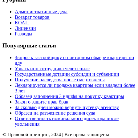
Административные дела
Возврат товаров
КОАП
Лицензии
Разводы
Популярные статьи
Звпрос к застройщику о повторном обмере квартиры по
дду
Узнать инн сотрудника через снилс
Государственные дотации субсидии и субвенции
Получение наследства после смерти жены
Декларируется ли продажа квартиры если владели более
3 лет
Образец заполнения 3 ндщфл на покупку квартиры
Закон о защите прав брак
За сколько дней можно вернуть путевку агенству
Образец на разъяснение решения суда
Ответственность номинального директора после
увольнения
© Правовой принцип, 2024 | Все права защищены