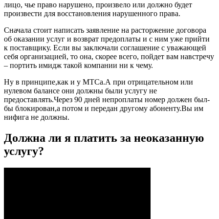
лицо, чье право нарушено, произвело или должно будет
произвести для восстановления нарушенного права.
Сначала стоит написать заявление на расторжение договора
об оказании услуг и возврат предоплаты и с ним уже прийти
к поставщику. Если вы заключали соглашение с уважающей
себя организацией, то она, скорее всего, пойдет вам навстречу
– портить имидж такой компании ни к чему.
Ну в принципе,как и у МТСа.А при отрицательном или
нулевом балансе они должны были услугу не
предоставлять.Через 90 дней непроплаты номер должен был-
бы блокирован,а потом и передан другому абоненту.Вы им
нифига не должны.
Должна ли я платить за неоказанную
услугу?