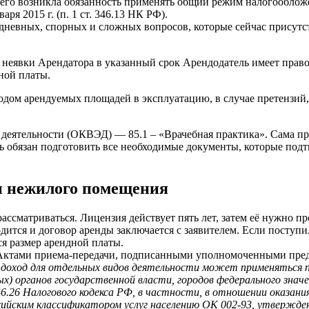
 него возникла обязанность применять общий режим налогообложе
я 2015 г. (п. 1 ст. 346.13 НК РФ).
бодневных, спорных и сложных вопросов, которые сейчас присут
 неявки Арендатора в указанный срок Арендодатель имеет прав
ной платы.
вводом арендуемых площадей в эксплуатацию, в случае претенз
еятельности (ОКВЭД) — 85.1 – «Врачебная практика». Сама про
ь обязан подготовить все необходимые документы, которые под
ы нежилого помещения
ассматриваться. Лицензия действует пять лет, затем её нужно пр
дится и договор аренды заключается с заявителем. Если поступил
я размер арендной платы.
я Актами приема-передачи, подписанными уполномоченными пре
й доход для отдельных видов деятельности может применяться
ных) органов государственной власти, городов федерального зн
.26 Налогового кодекса РФ, в частности, в отношении оказания 
сийским классификатором услуг населению ОК 002-93, утвержд