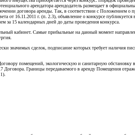
ьного имущества приобретается через конкурс. Порядок провед
потенциального арендатора арендодатель размещает в официальн
ючении договора аренды. Так, в соответствии с Положением о п
 от 16.11.2011 г. (п. 2.3), объявление о конкурсе публикуется 
чем за 15 календарных дней до даты проведения конкурса.
льный кабинет. Самые прибыльные на данный момент направлени
ургия.
ски значимых сделок, подписание которых требует наличия пис
 Договору помещений, экологическую и санитарную обстановку 
 5.2.7 Договора. Границы передаваемого в аренду Помещения отр
1).