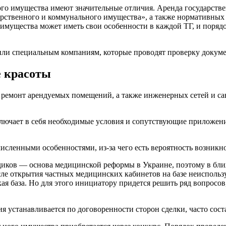
ого имущества имеют значительные отличия. Аренда государств
дарственного и коммунального имущества», а также нормативн
имущества может иметь свои особенности в каждой ТГ, и поряд
или специальным компаниям, которые проводят проверку докуме
е красоты
 ремонт арендуемых помещений, а также инженерных сетей и са
ключает в себя необходимые условия и сопутствующие приложе
сленными особенностями, из-за чего есть вероятность возникн
диков — основа медицинской реформы в Украине, поэтому в бл
сле открытия частных медицинских кабинетов на базе неиспол
кая база. Но для этого инициатору придется решить ряд вопрос
 устанавливается по договоренности сторон сделки, часто состав