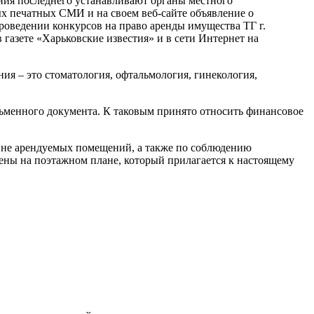
ения последнего устанавливают органы местного
ых печатных СМИ и на своем веб-сайте объявление о
роведении конкурсов на право аренды имущества ТГ г.
в газете «Харьковские известия» и в сети Интернет на
я – это стоматология, офтальмология, гинекология,
ьменного документа. К таковым принято относить финансовое
вне арендуемых помещений, а также по соблюдению
ажены на поэтажном плане, который прилагается к настоящему