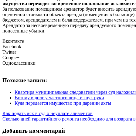
имущества переходит во временное пользование исключител
За пользование помещением арендатор будет вносить арендную
оценочной стоимости объекта аренды (помещения в больнице) 
бюджетом, арендодателем и балансодержателем, при чем на тех
Арендатор за несвоевременную передачу арендуемого помещен
понесенные убытки.
Вконтакте
Facebook
Twitter
Google+
Одноклассники
Похожие записи:
Квартира муниципальная следователи через суд наложили
Возьму в долг у частного лица из рук руки
Куда передается имущество при дарении яхты
Как подать иск в суд о неуплате алиментов
Сколько дней гарантийного ремонта необходимо для возврата в
Добавить комментарий