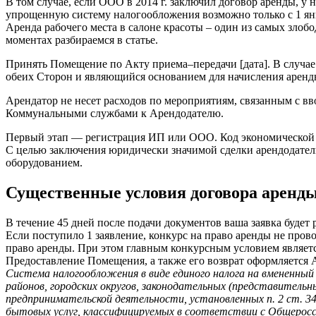
В том случае, если ООО в 2014 г. заключил договор аренды, у
упрощенную систему налогообложения возможно только с 1 январ
Аренда рабочего места в салоне красоты – один из самых зло
моментах разбираемся в статье.
Принять Помещение по Акту приема–передачи [дата]. В случае
обеих Сторон и являющийся основанием для начисления аренд
Арендатор не несет расходов по мероприятиям, связанным с 
Коммунальными службами к Арендодателю.
Первый этап — регистрация ИП или ООО. Код экономической д
С целью заключения юридически значимой сделки арендодател
оборудованием.
Существенные условия договора аренд
В течение 45 дней после подачи документов ваша заявка будет р
Если поступило 1 заявление, конкурс на право аренды не прово
право аренды. При этом главным конкурсным условием являетс
Предоставление Помещения, а также его возврат оформляетс
Система налогообложения в виде единого налога на вмененны
районов, городских округов, законодательных (представитель
предпринимательской деятельности, установленных п. 2 ст. 346
бытовых услуг, классифицируемых в соответствии с Общерос