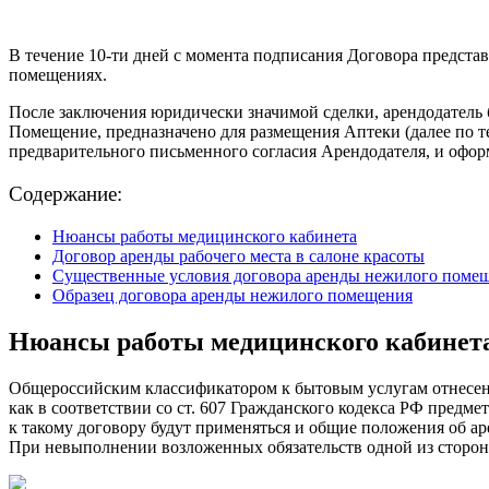
В течение 10-ти дней с момента подписания Договора предста
помещениях.
После заключения юридически значимой сделки, арендодатель б
Помещение, предназначено для размещения Аптеки (далее по т
предварительного письменного согласия Арендодателя, и офо
Содержание:
Нюансы работы медицинского кабинета
Договор аренды рабочего места в салоне красоты
Существенные условия договора аренды нежилого поме
Образец договора аренды нежилого помещения
Нюансы работы медицинского кабинет
Общероссийским классификатором к бытовым услугам отнесены 
как в соответствии со ст. 607 Гражданского кодекса РФ предм
к такому договору будут применяться и общие положения об арен
При невыполнении возложенных обязательств одной из сторон,