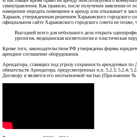
В настоящее время право на аренду неиспользуемого коммунал
самоуправления. Как правило, после получения заявления от 
намерении передать помещение в аренду или отказывает в закл
Харьков, утвержденным решением Харьковского городского совета
официальном сайте Харьковского городского совета не позже, 
Выгодней всего для небольшого дела открыть однопрофи
урология, медицинская косметология и пластическая хир
Кроме того, законодательством РФ утверждены формы юридиче
арендное соглашение оборудования.
Арендатора, ставящих под угрозу сохранность арендуемых по
обязательств Арендатора, предусмотренных п.п. 5.2.3; 5.2.4;
Договору и является его неотъемлемой частью (Приложение № 