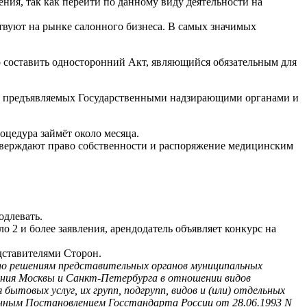
ния, так как перейти по данному виду деятельности на
ствуют на рынке салонного бизнеса. В самых значимых
о составить односторонний Акт, являющийся обязательным для
ий, предъявляемых Государственными надзирающими органами и
цедура займёт около месяца.
тверждают право собственности и распоряжение медицинским
одлевать.
о 2 и более заявления, арендодатель объявляет конкурс на
дставителями Сторон.
 по решениям представительных органов муниципальных
ачения Москвы и Санкт-Петербурга в отношении видов
бытовых услуг, их групп, подгрупп, видов и (или) отдельных
енным Постановлением Госстандарта России от 28.06.1993 N