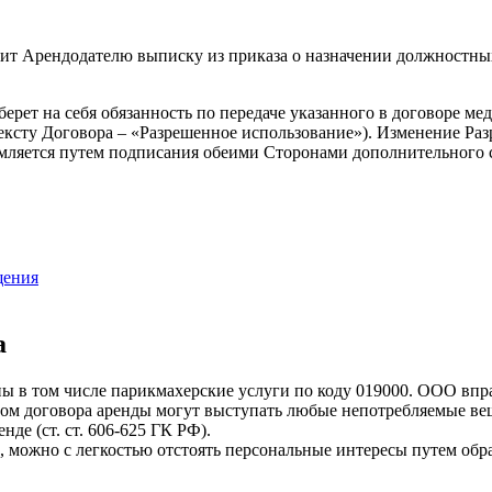
вит Арендодателю выписку из приказа о назначении должностны
ерет на себя обязанность по передаче указанного в договоре ме
ексту Договора – «Разрешенное использование»). Изменение Ра
рмляется путем подписания обеими Сторонами дополнительного 
щения
а
в том числе парикмахерские услуги по коду 019000. ООО вправ
етом договора аренды могут выступать любые непотребляемые вещ
де (ст. ст. 606-625 ГК РФ).
 можно с легкостью отстоять персональные интересы путем обр