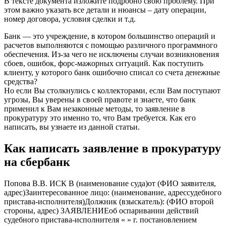
В тексте документа изложите подробно свою проблему. При
этом важно указать все детали и нюансы – дату операции,
номер договора, условия сделки и т.д.
Банк — это учреждение, в котором большинство операций и
расчетов выполняются с помощью различного программного
обеспечения. Из-за чего не исключены случаи возникновения
сбоев, ошибок, форс-мажорных ситуаций. Как поступить
клиенту, у которого банк ошибочно списал со счета денежные
средства?
Но если Вы столкнулись с коллекторами, если Вам поступают
угрозы, Вы уверены в своей правоте и знаете, что банк
применил к Вам незаконные методы, то заявление в
прокуратуру это именно то, что Вам требуется. Как его
написать, вы узнаете из данной статьи.
Как написать заявление в прокуратуру
на сбербанк
Попова В.В. ИСК В (наименование суда)от (ФИО заявителя,
адрес)Заинтересованное лицо: (наименование, адрессудебного
пристава-исполнителя)Должник (взыскатель): (ФИО второй
стороны, адрес) ЗАЯВЛЕНИЕоб оспаривании действий
судебного пристава-исполнителя « » г. постановлением