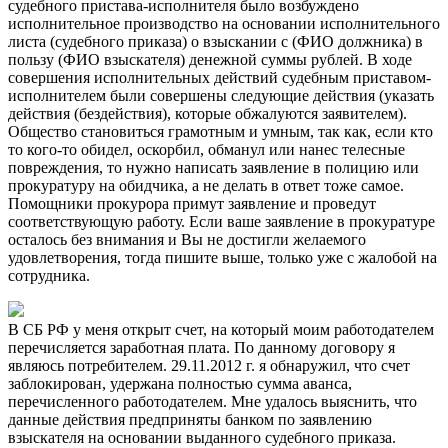
судебного пристава-исполнителя было возбуждено
исполнительное производство на основании исполнительного
листа (судебного приказа) о взыскании с (ФИО должника) в
пользу (ФИО взыскателя) денежной суммы рублей. В ходе
совершения исполнительных действий судебным приставом-
исполнителем были совершены следующие действия (указать
действия (бездействия), которые обжалуются заявителем).
Общество становиться грамотным и умным, так как, если кто
то кого-то обидел, оскорбил, обманул или нанес телесные
повреждения, то нужно написать заявление в полицию или
прокуратуру на обидчика, а не делать в ответ тоже самое.
Помощники прокурора примут заявление и проведут
соответствующую работу. Если ваше заявление в прокуратуре
осталось без внимания и Вы не достигли желаемого
удовлетворения, тогда пишите выше, только уже с жалобой на
сотрудника.
В СБ РФ у меня открыт счет, на который моим работодателем
перечисляется заработная плата. По данному договору я
являюсь потребителем. 29.11.2012 г. я обнаружил, что счет
заблокирован, удержана полностью сумма аванса,
перечисленного работодателем. Мне удалось выяснить, что
данные действия предприняты банком по заявлению
взыскателя на основании выданного судебного приказа.