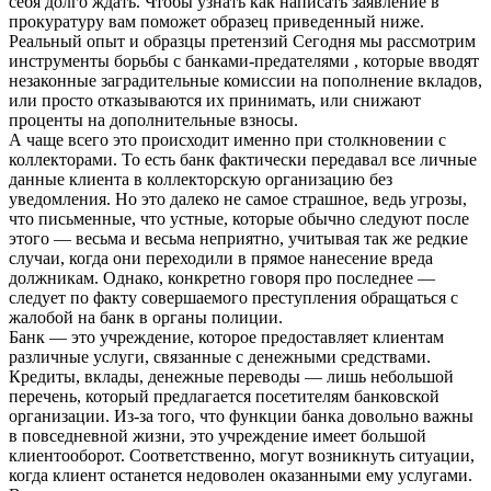
себя долго ждать. Чтобы узнать как написать заявление в
прокуратуру вам поможет образец приведенный ниже.
Реальный опыт и образцы претензий Сегодня мы рассмотрим
инструменты борьбы с банками-предателями , которые вводят
незаконные заградительные комиссии на пополнение вкладов,
или просто отказываются их принимать, или снижают
проценты на дополнительные взносы.
А чаще всего это происходит именно при столкновении с
коллекторами. То есть банк фактически передавал все личные
данные клиента в коллекторскую организацию без
уведомления. Но это далеко не самое страшное, ведь угрозы,
что письменные, что устные, которые обычно следуют после
этого — весьма и весьма неприятно, учитывая так же редкие
случаи, когда они переходили в прямое нанесение вреда
должникам. Однако, конкретно говоря про последнее —
следует по факту совершаемого преступления обращаться с
жалобой на банк в органы полиции.
Банк — это учреждение, которое предоставляет клиентам
различные услуги, связанные с денежными средствами.
Кредиты, вклады, денежные переводы — лишь небольшой
перечень, который предлагается посетителям банковской
организации. Из-за того, что функции банка довольно важны
в повседневной жизни, это учреждение имеет большой
клиентооборот. Соответственно, могут возникнуть ситуации,
когда клиент останется недоволен оказанными ему услугами.