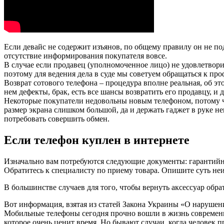
Если девайс не содержит изъянов, по общему правилу он не п
отсутствие информирования покупателя вовсе.
В случае если продавец (уполномоченное лицо) не удовлетвори
поэтому для ведения дела в суде мы советуем обращаться к пр
Возврат сотового телефона – процедура вполне реальная, об э
нем дефекты, брак, есть все шансы возвратить его продавцу, и 
Некоторые покупатели недовольны новым телефоном, потому чт
размер экрана слишком большой, да и держать гаджет в руке не
потребовать совершить обмен.
Если телефон куплен в интернете
Изначально вам потребуются следующие документы: гарантийны
Обратитесь к специалисту по приему товара. Опишите суть не
В большинстве случаев для того, чтобы вернуть аксессуар обр
Вот информация, взятая из статей Закона Украины «О нарушен
Мобильные телефоны сегодня прочно вошли в жизнь современн
которое очень ценит время. Но бывают случаи, когда человек 