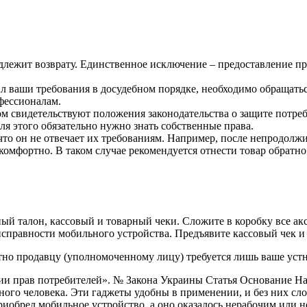
одлежит возврату. Единственное исключение – предоставление 
л ваши требования в досудебном порядке, необходимо обращатьс
офессионалам.
том свидетельствуют положения законодательства о защите потре
для этого обязательно нужно знать собственные права.
о он не отвечает их требованиям. Например, после непродолжит
комфортно. В таком случае рекомендуется отнести товар обратно 
й талон, кассовый и товарный чеки. Сложите в коробку все акс
исправности мобильного устройства. Предъявите кассовый чек и
атно продавцу (уполномоченному лицу) требуется лишь ваше уст
ии прав потребителей». № Закона Украины Статья Основание На
ого человека. Эти гаджеты удобны в применении, и без них сл
приобрел мобильное устройство, а оно оказалось нерабочим или н