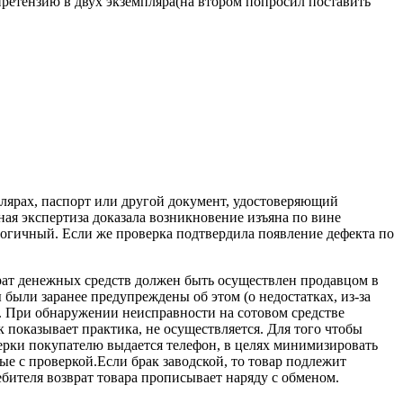
претензию в двух экземпляра(на втором попросил поставить
лярах, паспорт или другой документ, удостоверяющий
ая экспертиза доказала возникновение изъяна по вине
логичный. Если же проверка подтвердила появление дефекта по
врат денежных средств должен быть осуществлен продавцом в
 были заранее предупреждены об этом (о недостатках, из-за
. При обнаружении неисправности на сотовом средстве
 показывает практика, не осуществляется. Для того чтобы
верки покупателю выдается телефон, в целях минимизировать
ые с проверкой.Если брак заводской, то товар подлежит
бителя возврат товара прописывает наряду с обменом.