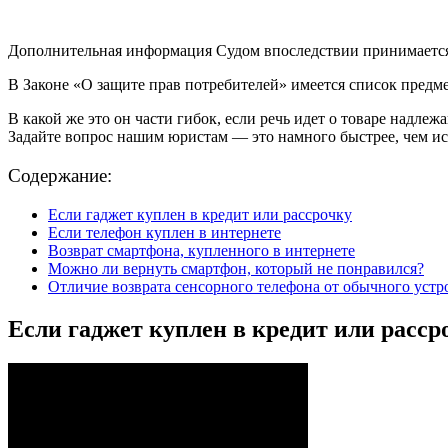
Дополнительная информация Судом впоследствии принимается ре
В Законе «О защите прав потребителей» имеется список предме
В какой же это он части гибок, если речь идет о товаре над
Задайте вопрос нашим юристам — это намного быстрее, чем ис
Содержание:
Если гаджет куплен в кредит или рассрочку
Если телефон куплен в интернете
Возврат смартфона, купленного в интернете
Можно ли вернуть смартфон, который не понравился?
Отличие возврата сенсорного телефона от обычного устр
Если гаджет куплен в кредит или расср