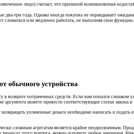
номоченное лицо) считает, что причиной возникновения недостатк
е два-три года. Однако иногда покупка не оправдывает ожидани
ет сломаться или медленно работать, не выполняя свои функции.
от обычного устройства
ту в возврате потраченных средств. Если вам попался слишком у
ве аргумента можете привести соответствующие статьи закона и
зу возвращать уплаченные деньги необходимо написать и подать
ически сложным агрегатам является крайне неоднозначным. Прод
х нюансах этого вопроса, можно оспорить любые заверения. Ник