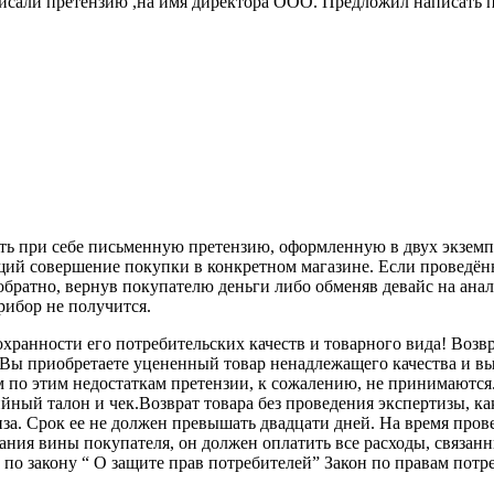
аписали претензию ,на имя директора ООО. Предложил написать 
ть при себе письменную претензию, оформленную в двух экземп
щий совершение покупки в конкретном магазине. Если проведённ
обратно, вернув покупателю деньги либо обменяв девайс на ана
рибор не получится.
охранности его потребительских качеств и товарного вида! Воз
ли Вы приобретаете уцененный товар ненадлежащего качества и вы
 по этим недостаткам претензии, к сожалению, не принимаются
йный талон и чек.Возврат товара без проведения экспертизы, как
иза. Срок ее не должен превышать двадцати дней. На время про
вания вины покупателя, он должен оплатить все расходы, связанн
по закону “ О защите прав потребителей” Закон по правам потре