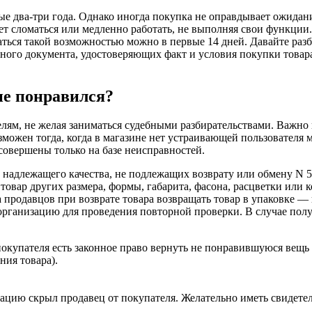
е два-три года. Однако иногда покупка не оправдывает ожидани
ет сломаться или медленно работать, не выполняя свои функции
аться такой возможностью можно в первые 14 дней. Давайте разб
иного документа, удостоверяющих факт и условия покупки товара,
не понравился?
лям, не желая заниматься судебными разбирательствами. Важно 
возможен тогда, когда в магазине нет устраивающей пользовател
совершены только на базе неисправностей.
 надлежащего качества, не подлежащих возврату или обмену N 
товар других размера, формы, габарита, фасона, расцветки или
а продавцов при возврате товара возвращать товар в упаковке ― 
организацию для проведения повторной проверки. В случае полу
окупателя есть законное право вернуть не понравившуюся вещь 
ния товара).
мацию скрыл продавец от покупателя. Желательно иметь свидете