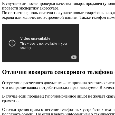
В случае если после проверки качества товара, продавец (упол
провести экспертизу аксессуара.
По статистике, пользователи покупают новые смартфоны кажды
экрана или количество встроенной памяти. Также телефон мож
Отличие возврата сенсорного телефона 
Отсутствие расчетного документа – не причина отказать клиен
что попрание ваших потребительских прав наказуемо. В качест
В случае если продавец (уполномоченное лицо) не желает сра
грамотно.
С точки зрения права отнесение телефонных устройств к техн
подлежать обмену. Но если владеть информацией о технически