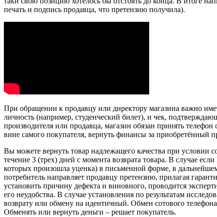
таки свою позицию хотелось бы отстоять до конца. В итоге н
печать и подпись продавца, что претензию получила).
При обращении к продавцу или директору магазина важно име
личность (например, студенческий билет), и чек, подтверждаю
производителя или продавца, магазин обязан принять телефон 
вине самого покупателя, вернуть финансы за приобретённый п
Вы можете вернуть товар надлежащего качества при условии с
течение 3 (трех) дней с момента возврата товара. В случае ес
которых произошла уценка) в письменной форме, в дальнейшем
потребитель направляет продавцу претензию, прилагая гаранти
установить причину дефекта и виновного, проводится эксперт
его неудобства. В случае установления по результатам исследо
возврату или обмену на идентичный. Обмен сотового телефона 
Обменять или вернуть деньги – решает покупатель.