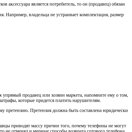
ов аксессуара является потребитель, то он (продавец) обязан
я. Например, владельца не устраивает комплектация, размер
ж упрямый продавец или хозяин маркета, напомните ему о том,
 штрафы, которые придется платить нарушителям.
 ему претензию. Претензия должна быть составлена юридически
авцы приводят массу причин того, почему телефоны не могут
то не отменял и мирные способы возврата сотового телефона