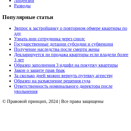
Лицензии
Разводы
Популярные статьи
Звпрос к застройщику о повторном обмере квартиры по
дду
Узнать инн сотрудника через снилс
Государственные дотации субсидии и субвенции
Получение наследства после смерти жены
Декларируется ли продажа квартиры если владели более
3 лет
Образец заполнения 3 ндщфл на покупку квартиры
Закон о защите прав брак
За сколько дней можно вернуть путевку агенству
Образец на разъяснение решения суда
Ответственность номинального директора после
увольнения
© Правовой принцип, 2024 | Все права защищены