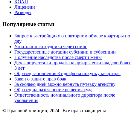
КОАП
Лицензии
Разводы
Популярные статьи
Звпрос к застройщику о повторном обмере квартиры по
дду
Узнать инн сотрудника через снилс
Государственные дотации субсидии и субвенции
Получение наследства после смерти жены
Декларируется ли продажа квартиры если владели более
3 лет
Образец заполнения 3 ндщфл на покупку квартиры
Закон о защите прав брак
За сколько дней можно вернуть путевку агенству
Образец на разъяснение решения суда
Ответственность номинального директора после
увольнения
© Правовой принцип, 2024 | Все права защищены