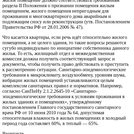
Жилое помещение должно соответствовать требованиям
раздела II Положения о признании помещения жилым
помещением, жилого помещения непригодным для
проживания и многоквартирного дома аварийным и
подлежащим сносу или реконструкции (утв. Постановлением
Правительства РФ от 28.01.2006 № 47).
Что касается квартиры, если речь идёт относительно жилого
помещения, а не целого здания, то такие вопросы решаются
сугубо индивидуально по инициативе собственника данного
жилья. То есть, жилищный отдел и межведомственная
комиссия должна получить соответствующий запрос и
документы, чтобы получить право действовать и приступить
к рассмотрению ситуации. Санитарно-эпидемиологические
требования к микроклимату, воздухообмену, уровням шума,
вибрации жилых помещений устанавливаются целым
комплексом санитарных правил и нормативов. Например,
согласно СанПиНу 2.1.2.2645-10 «Санитарно-
эпидемиологические требования к условиям проживания в
жилых зданиях и помещениях», утверждённому
постановлением Главного государственного санитарного
врача РФ от 10 июня 2010 года № 64, допустимая
относительная влажность в жилых помещениях в холодный
период года составляет 60%, в теплый — 65%.
Вконтакте