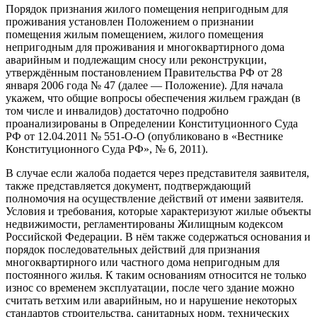
Порядок признания жилого помещения непригодным для
проживания установлен Положением о признании
помещения жилым помещением, жилого помещения
непригодным для проживания и многоквартирного дома
аварийным и подлежащим сносу или реконструкции,
утверждённым постановлением Правительства РФ от 28
января 2006 года № 47 (далее — Положение). Для начала
укажем, что общие вопросы обеспечения жильем граждан (в
том числе и инвалидов) достаточно подробно
проанализированы в Определении Конституционного Суда
РФ от 12.04.2011 № 551-О-О (опубликовано в «Вестнике
Конституционного Суда РФ», № 6, 2011).
В случае если жалоба подается через представителя заявителя,
также представляется документ, подтверждающий
полномочия на осуществление действий от имени заявителя.
Условия и требования, которые характеризуют жилые объекты
недвижимости, регламентированы Жилищным кодексом
Российской Федерации. В нём также содержаться основания и
порядок последовательных действий для признания
многоквартирного или частного дома непригодным для
постоянного жилья. К таким основаниям относится не только
износ со временем эксплуатации, после чего здание можно
считать ветхим или аварийным, но и нарушение некоторых
стандартов строительства, санитарных норм, технических