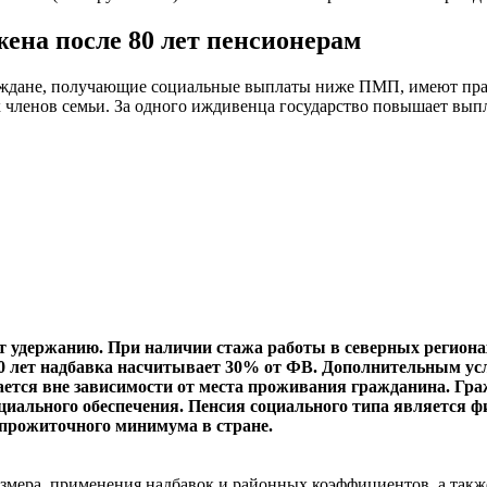
ена после 80 лет пенсионерам
ждане, получающие социальные выплаты ниже ПМП, имеют право
ленов семьи. За одного иждивенца государство повышает выплат
удержанию. При наличии стажа работы в северных регионах 
20 лет надбавка насчитывает 30% от ФВ. Дополнительным усл
ется вне зависимости от места проживания гражданина. Гра
оциального обеспечения. Пенсия социального типа является ф
прожиточного минимума в стране.
азмера, применения надбавок и районных коэффициентов, а такж