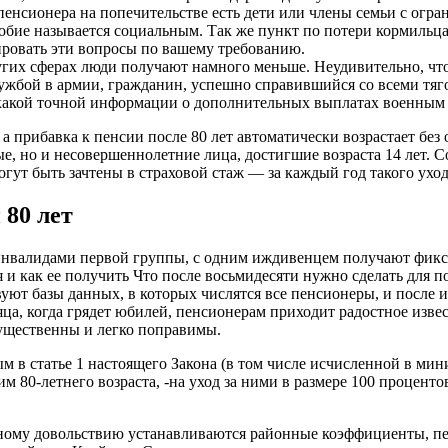
 у пенсионера на попечительстве есть дети или члены семьи с о
собие называется социальным. Так же пункт по потери кормильц
овать эти вопросы по вашему требованию.
угих сферах люди получают намного меньше. Неудивительно, что
службой в армии, гражданин, успешно справившийся со всеми тяг
икакой точной информации о дополнительных выплатах военным
 а прибавка к пенсии после 80 лет автоматически возрастает бе
ые, но и несовершеннолетние лица, достигшие возраста 14 лет. 
ут быть зачтены в страховой стаж — за каждый год такого уход
 80 лет
инвалидами первой группы, с одним иждивенцем получают фиксир
ия и как ее получить Что после восьмидесяти нужно сделать дл
уют базы данных, в которых числятся все пенсионеры, и после 
а, когда грядет юбилей, пенсионерам приходит радостное извест
существенны и легко поправимы.
ым в статье 1 настоящего Закона (в том числе исчисленной в ми
80-летнего возраста, -на уход за ними в размере 100 процентов
ежному довольствию устанавливаются районные коэффициенты, 