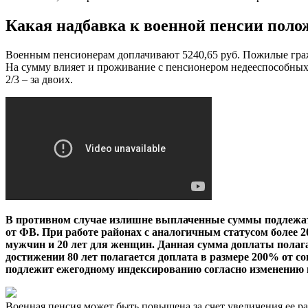
Какая надбавка к военной пенсии полож
Военным пенсионерам доплачивают 5240,65 руб. Пожилые гра
На сумму влияет и проживание с пенсионером недееспособных ч
2/3 – за двоих.
В противном случае излишне выплаченные суммы подлежат 
от ФВ. При работе районах с аналогичным статусом более 
мужчин и 20 лет для женщин. Данная сумма доплаты полага
достижении 80 лет полагается доплата в размере 200% от с
подлежит ежегодному индексированию согласно изменению 
Военная пенсия может быть повышена за счет увеличения ее р