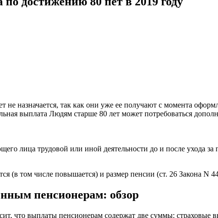
 по достижению 80 пет в 2019 году
т не назначается, так как они уже ее получают с момента офор
ная выплата Людям старше 80 лет может потребоваться дополни
его лица трудовой или иной деятельности до и после ухода за 
 (в том числе повышается) и размер пенсии (ст. 26 Закона N 44
енным пенсионерам: обзор
сит, что выплаты пенсионерам содержат две суммы: страховые в