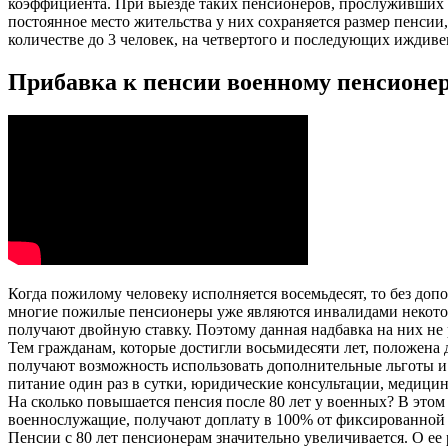
коэффициента. При выезде таких пенсионеров, прослуживших в
постоянное место жительства у них сохраняется размер пенси
количестве до 3 человек, на четвертого и последующих иждив
Прибавка к пенсии военному пенсионеру
Когда пожилому человеку исполняется восемьдесят, то без до
многие пожилые пенсионеры уже являются инвалидами некотор
получают двойную ставку. Поэтому данная надбавка на них не 
Тем гражданам, которые достигли восьмидесяти лет, положена
получают возможность использовать дополнительные льготы и
питание один раз в сутки, юридические консультации, медици
На сколько повышается пенсия после 80 лет у военных? В этом
военнослужащие, получают доплату в 100% от фиксированной 
Пенсии с 80 лет пенсионерам значительно увеличивается. О ее