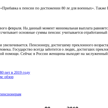
ос «Прибавка к пенсии по достижении 80 ле для военных». Такж
рвого февраля. На данный момент минимальная выплата равняетс
ссчитывает основные суммы пенсии: учитывается отработанный
и увеличивается. Пенсионеру, достигшему преклонного возраста
века. Государство всегда заботится о людях, достигших преклон
ой помощи. Сейчас в России женщины выходят на заслуженный о
0 пет в 2019 году
м: обзор
 пенсионерам