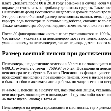
плате. Доплата после 80 в 2018 году возможна в случае, если
вправе рассчитывать на прибавку денежных средств. Такое по
Пенсионный фонд Российской Федерации должен проконтролир
Это достаточно большой размер пенсионных выплат, ведь в др
карьеру, ведь несмотря на бытовые неудобства, связанные со 
Также замминистра обороны недавно заметил, что пока нет н
После 80 фиксированная часть выплат увеличивается на 100 %,
Что важно – ухаживать за пенсионером могут не только взросл
ухаживающему за пенсионером, такие периоды деятельности мог
Размер военной пенсии при достижении
Пенсионеры, не достигшие отметки в 80 лет и не являющиеся 
6408,31 рублей, а с тремя – 7689,97 рублей. Повышенная пенс
пенсионера не требуются. Во всех Пенсионных фондах существ
происходит начисление повышенной пенсии. Уже в начале месяц
и бывают сбои в автоматизации работы, но чаще всего они не
N 4468-I К пенсии за выслугу лет, назначаемой лицам, указанн
пенсионерам, являющимся инвалидами I группы либо достигшим 
46 настоящего Закона; Статья 46.
Пенсионерам на период проживания в местностях, где к ден