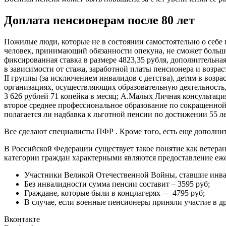
Доплата пенсионерам после 80 лет
Пожилые люди, которые не в состоянии самостоятельно о себе 
человек, принимающий обязанности опекуна, не сможет больше 
фиксированная ставка в размере 4823,35 рубля, дополнительная
в зависимости от стажа, заработной платы пенсионера и возрас
II группы (за исключением инвалидов с детства), детям в возр
организациях, осуществляющих образовательную деятельность, 
3 626 рублей 71 копейка в месяц; А.Малых Личная консультаци
второе среднее профессиональное образование по сокращенной 
полагается ли надбавка к льготной пенсии по достижении 55 л
Все сделают специалисты ПФР . Кроме того, есть еще дополн
В Российской Федерации существует такое понятие как ветеран
категории граждан характерными являются предоставление еже
Участники Великой Отечественной Войны, ставшие инвал
Без инвалидности сумма пенсии составит – 3595 руб;
Граждане, которые были в концлагерях — 4795 руб;
В случае, если военные пенсионеры приняли участие в д
Вконтакте