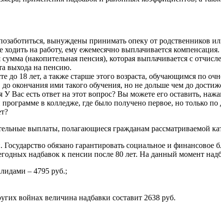
позаботиться, вынуждены принимать опеку от родственников или
ходить на работу, ему ежемесячно выплачивается компенсация. 
 сумма (накопительная пенсия), которая выплачивается с отчисл
та выхода на пенсию.
асте до 18 лет, а также старше этого возраста, обучающимся по
до окончания ими такого обучения, но не дольше чем до достиж
я У Вас есть ответ на этот вопрос? Вы можете его оставить, н
программе в колледже, где было получено первое, но только по
ет?
ительные выплаты, полагающиеся гражданам рассматриваемой ка
. Государство обязано гарантировать социальное и финансовое 
годных надбавок к пенсии после 80 лет. На данный момент над
идами – 4795 руб.;
ругих войнах величина надбавки составит 2638 руб.