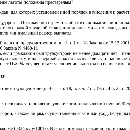
ие еще льготы положены престарелым?
ан, для которых установлен иной порядок начисления и расчета
осударства. Поэтому они стремятся обратить внимание чиновнико
 от того, какой трудовой стаж у них за плечами – это люди, дож
ичили минимальный размер выплаты.
 пенсии, предусмотренном пп. 1 п. 1 ст. 18 Закона от 15.12.20
6 Закона N 4468-1).
%, если гражданин был трудоустроен не менее двадцати лет – пе
ю выплату, и на северный стаж по выслуге лет, устанавливает
и лет ПФ РФ осуществляет увеличение выплаты на основе имею
ки
ствующей зоне (п. 4 ч. 1 ст. 18, п. 3 ч. 2 ст. 19, п. 4 ч. 2 ст.
 к пенсиям, установления увеличений и повышений пенсий Федер
ории, а также лицам, осуществляющим за ними уход, берущим н
только же (5334 руб+100%). В итоге помимо страховой части гра