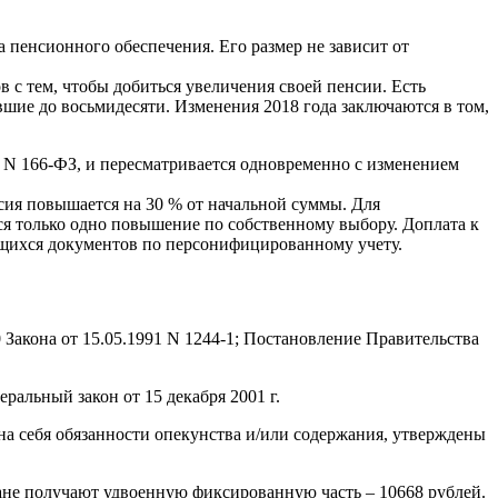
 пенсионного обеспечения. Его размер не зависит от
в с тем, чтобы добиться увеличения своей пенсии. Есть
ившие до восьмидесяти. Изменения 2018 года заключаются в том,
01 N 166-ФЗ, и пересматривается одновременно с изменением
нсия повышается на 30 % от начальной суммы. Для
ся только одно повышение по собственному выбору. Доплата к
щихся документов по персонифицированному учету.
 20 Закона от 15.05.1991 N 1244-1; Постановление Правительства
альный закон от 15 декабря 2001 г.
а себя обязанности опекунства и/или содержания, утверждены
ждане получают удвоенную фиксированную часть – 10668 рублей.