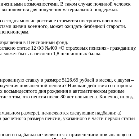
граниченными возможностями. В таком случае пожилой человек
а выполняется для получения материальной поддержки.
 сегодня многие россияне стремятся построить военную
отами жизни военного, может ожидать безбедной старости.
 пенсионерам.
з обращения в Пенсионный фонд.
Согласно статье 12 ФЗ №400 «О страховых пенсиях» гражданину,
а может быть начислено 1,8 пенсионных балла.
ованную ставку в размере 5126,65 рублей в месяц, с двумя –
я получения повышенной пенсии? Никакие действия со стороны
их восьмидесятого дня рождения в автоматическом режиме
ие о том, что пенсия после 80 лет повышена. Конечно, иногда
нимальном размере), начисляются следующие надбавки: а)
 расчетного размера пенсии, указанного в части первой статьи
пенсии и надбавки исчисляются с применением повышающего