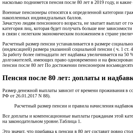
насколько поднимется пенсия после 80 лет в 2019 году, и как
Военные пенсионеры относятся к определенной категории гражд
накопленных индивидуальных баллов.
Зачастую людям пенсионного возраста, не хватает выплат от г
категория лиц, которая будет получать больше вне зависимости
в связи с нелегким экономическим положением в стране увел
Расчетный размер пенсии устанавливается в размере социальной
(индексацией) размера указанной социальной пенсии ( ч. 1 ст. 4
За работу более пятнадцати лет надбавка увеличивается на 50 
долгожителей, имеющих право одновременно и на фиксированну
пенсии после 80 лет По достижении пенсионером восьмидесят
Пенсия после 80 лет: доплаты и надбав
Размер денежной выплаты зависит от времени проживания в соответ
РФ от 26.01.2017 N 88).
Расчетный размер пенсии и правила начисления надбавок
Все доплаты и компенсационные выплаты гражданам этой катег
на законодательном уровне.Таблица 1.
Это значит, что прибавка к пенсии в 80 лет составит ровно с