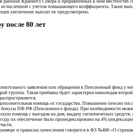
 районах Крайнего Севера и приравненных к ним местностях соо
и, исчисленной с учетом повышающего коэффициента. Такие вып
енцев увеличение выплат не предусмотрено.
 после 80 лет
полнительного заявления или обращения в Пенсионный фонд у не
ой группы. Такая прибавка будет характерна инвалидам второй
распространяется.
 дополнительная помощь от государства. Повышение пенсии пос
 бонусы ПФ РФ (Пенсионного фонда). При необходимости можно
нскую помощь с выездом на дом, выдачу гигиенических средств,
 году их обеспечение было проиндексировано на 4% (индексации
части.
 размере и правилах начисления говорится в ФЗ №400 «О страхо