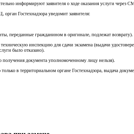
ельно информируют заявителя о ходе оказания услуги через С
, орган Гостехнадзора уведомит заявителя:
енты, переданные гражданином в оригинале, подлежат возврату).
 техническую инспекцию для сдачи экзамена (выдачи удостовер
слуги было отказано).
во получения документа уполномоченному лицу нельзя).
 только в территориальном органе Гостехнадзора, выдача докум
ава при замене