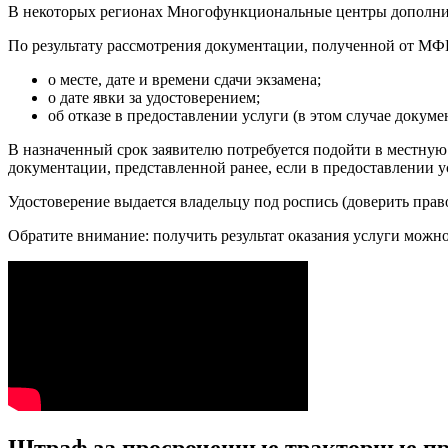
В некоторых регионах Многофункциональные центры дополнит
По результату рассмотрения документации, полученной от МФЦ
о месте, дате и времени сдачи экзамена;
о дате явки за удостоверением;
об отказе в предоставлении услуги (в этом случае докум
В назначенный срок заявителю потребуется подойти в местную
документации, представленной ранее, если в предоставлении у
Удостоверение выдается владельцу под роспись (доверить пра
Обратите внимание: получить результат оказания услуги можно
Штраф за просроченные тракторные пр