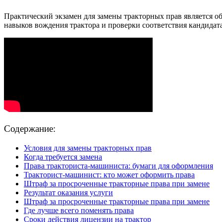
Практический экзамен для замены тракторных прав является о
навыков вождения трактора и проверки соответствия кандидат
Содержание:
Условия для замены тракторных прав
Когда требуется замена
Права тракториста-машиниста: бумаги для оформления
Тракторист-машинист: кто может оформить права
Штраф за просроченные тракторные права при замене
Результат оказания услуги
Штраф за просроченные тракторные права при замене
Где лучше всего поменять права
Сроки действия лицензии на трактор