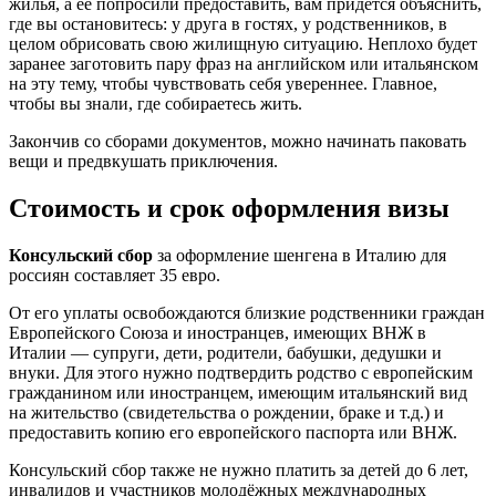
жилья, а её попросили предоставить, вам придётся объяснить,
где вы остановитесь: у друга в гостях, у родственников, в
целом обрисовать свою жилищную ситуацию. Неплохо будет
заранее заготовить пару фраз на английском или итальянском
на эту тему, чтобы чувствовать себя увереннее. Главное,
чтобы вы знали, где собираетесь жить.
Закончив со сборами документов, можно начинать паковать
вещи и предвкушать приключения.
Стоимость и срок оформления визы
Консульский сбор
за оформление шенгена в Италию для
россиян составляет 35 евро.
От его уплаты освобождаются близкие родственники граждан
Европейского Союза и иностранцев, имеющих ВНЖ в
Италии — супруги, дети, родители, бабушки, дедушки и
внуки. Для этого нужно подтвердить родство с европейским
гражданином или иностранцем, имеющим итальянский вид
на жительство (свидетельства о рождении, браке и т.д.) и
предоставить копию его европейского паспорта или ВНЖ.
Консульский сбор также не нужно платить за детей до 6 лет,
инвалидов и участников молодёжных международных