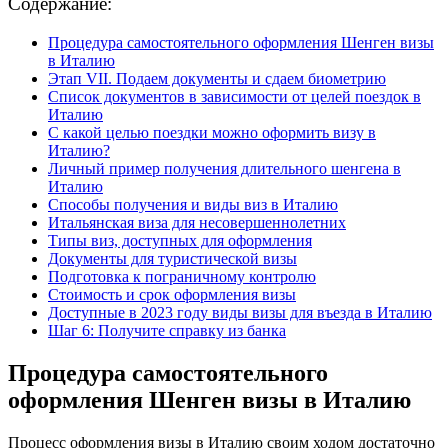
Содержание:
Процедура самостоятельного оформления Шенген визы
в Италию
Этап VII. Подаем документы и сдаем биометрию
Список документов в зависимости от целей поездок в
Италию
С какой целью поездки можно оформить визу в
Италию?
Личный пример получения длительного шенгена в
Италию
Способы получения и виды виз в Италию
Итальянская виза для несовершеннолетних
Типы виз, доступных для оформления
Документы для туристической визы
Подготовка к пограничному контролю
Стоимость и срок оформления визы
Доступные в 2023 году виды визы для въезда в Италию
Шаг 6: Получите справку из банка
Процедура самостоятельного
оформления Шенген визы в Италию
Процесс оформления визы в Италию своим ходом достаточно