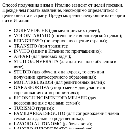
Способ получения визы в Италию зависит от целей поездки.
Прежде чем подать заявление, необходимо определиться с
целью визита в страну. Предусмотрены следующие категории
виз в Италию:
CUREMEDICHE (для медицинских целей);
VOLONTARIATO (посещение с волонтерской целью);
REINGRESSO (повторное посещение страны);
TRANSITO (при транзите);
INVITO (визит в Италию по приглашению);
AFFARI (для деловых задач);
STUDIO/UNVERSITA (для длительного обучения в
вузе);
STUDIO (для обучения на курсах, то есть при
получении краткосрочного образования);
MOTIVIRELIGIOSI (для религиозных целей);
GARASPORTIVA (спортсменам для участия в
соревнованиях и мероприятиях);
RICONGIUNGIMENTOFAMILIARE (для
воссоединения с членами семьи);
TURISMO (туризм);
FAMILIAREALSEGUITO (для сопровождения члена
семьи или дальнего родственника);
LAVORO AUTONOMO (рабочая виза);
LAVORO SUBORDINATO (служебная);