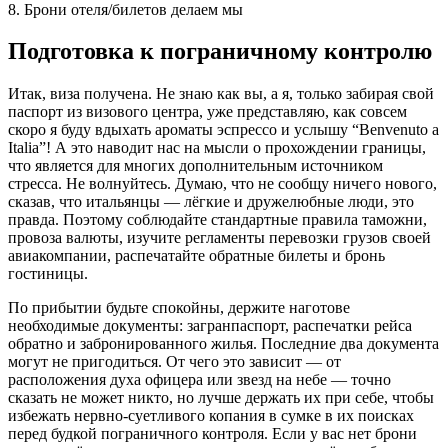
8. Брони отеля/билетов делаем мы
Подготовка к пограничному контролю
Итак, виза получена. Не знаю как вы, а я, только забирая свой
паспорт из визового центра, уже представляю, как совсем
скоро я буду вдыхать ароматы эспрессо и услышу “Benvenuto a
Italia”! А это наводит нас на мысли о прохождении границы,
что является для многих дополнительным источником
стресса. Не волнуйтесь. Думаю, что не сообщу ничего нового,
сказав, что итальянцы — лёгкие и дружелюбные люди, это
правда. Поэтому соблюдайте стандартные правила таможни,
провоза валюты, изучите регламенты перевозки грузов своей
авиакомпании, распечатайте обратные билеты и бронь
гостиницы.
По прибытии будьте спокойны, держите наготове
необходимые документы: загранпаспорт, распечатки рейса
обратно и забронированного жилья. Последние два документа
могут не пригодиться. От чего это зависит — от
расположения духа офицера или звезд на небе — точно
сказать не может никто, но лучше держать их при себе, чтобы
избежать нервно-суетливого копания в сумке в их поисках
перед будкой пограничного контроля. Если у вас нет брони