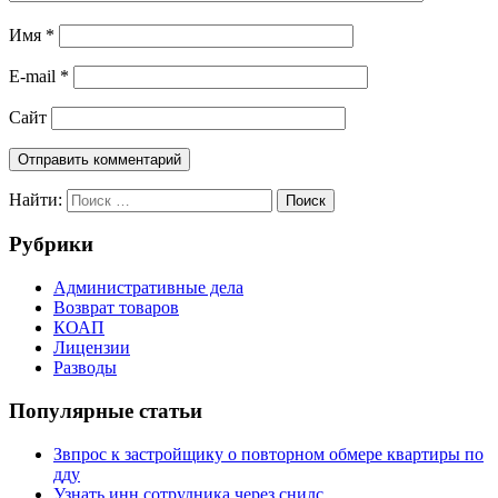
Имя
*
E-mail
*
Сайт
Найти:
Поиск
Рубрики
Административные дела
Возврат товаров
КОАП
Лицензии
Разводы
Популярные статьи
Звпрос к застройщику о повторном обмере квартиры по
дду
Узнать инн сотрудника через снилс