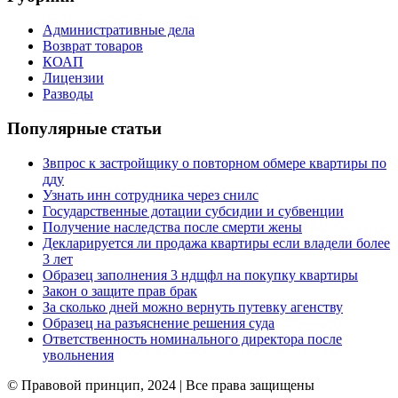
Административные дела
Возврат товаров
КОАП
Лицензии
Разводы
Популярные статьи
Звпрос к застройщику о повторном обмере квартиры по
дду
Узнать инн сотрудника через снилс
Государственные дотации субсидии и субвенции
Получение наследства после смерти жены
Декларируется ли продажа квартиры если владели более
3 лет
Образец заполнения 3 ндщфл на покупку квартиры
Закон о защите прав брак
За сколько дней можно вернуть путевку агенству
Образец на разъяснение решения суда
Ответственность номинального директора после
увольнения
© Правовой принцип, 2024 | Все права защищены