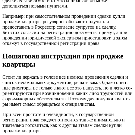
сделки. В зависимости от массы нюансов он может
дополняться новыми пунктами.
Например: при самостоятельном проведении сделки купли
продажи квартиры регулярно забывают получить и
предоставить в Росреестр согласие супругов на сделку.
Без этих согласий на регистрацию документы примут, а при
проведении юридической экспертизы приостановят, а затем
откажут в государственной регистрации права.
Пошаговая инструкция при продаже
квартиры
Сто­ит ли дер­жать в го­ло­ве все ню­ан­сы про­ве­де­ния сдел­ки и
спи­сок не­об­хо­ди­мых до­ку­мен­тов, ре­шать вам. Од­на­ко опыт­
ные ри­ел­то­ры не толь­ко зна­ют все это наиз­усть, но и лег­ко со­
ри­ен­ти­ру­ют­ся при воз­ник­но­ве­нии ка­ких-ли­бо труд­нос­тей или
форс-ма­жор­ных об­сто­я­тельств. По­это­му для по­куп­ки квар­ти­
ры име­ет смысл об­ра­щать­ся к спе­ци­а­лис­там.
При всей простоте и очевидности, к государственной
регистрации прав следует относится так же внимательно и
тщательно готовиться, как к другим этапам сделки купли
продажи квартиры.