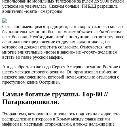
использование мобильных телефонов за рулем до 5000 рублей
успехом не увенчалась. Скажем больше: ГИБДД разрешила
водителям «юзать» смартфоны.
Согласно имеющимся традициям, сам «вор в законе», сколько
бы влиятельным он ни был, не может объявить себя «боссом
всех боссов». Необходимо, чтобы поступило соответствующее
официальное предложение от других «законников», на
которое он должен ответить согласием. Отмечается, что
многие влиятельные «воры в законе» не «горят» желанием
встать во главе русской мафии.
А в декабре того же года Сергея Асатряна осудили Ростове на
шесть месяцев строгого режима. Он организовал избиение
некоего заключенного, который неуважительно отзывался о
преступном клане Осетрины.
Самые богатые грузины. Тop-80 //
Патаркацишвили.
Вторая тема, которую планировалось поднять на сходке, это
распределение интересов в Крыму между славянскими
мафиози и местными сторожилами, а также налаживание