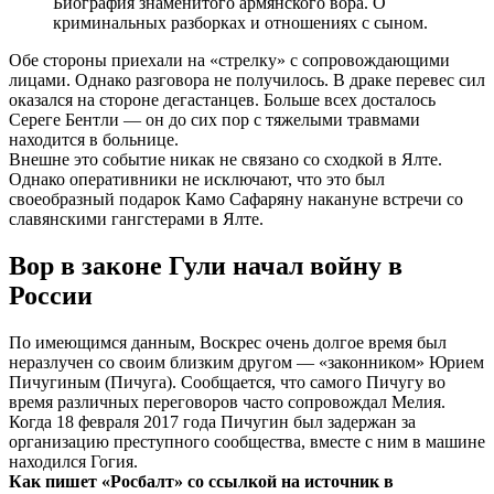
Биография знаменитого армянского вора. О
криминальных разборках и отношениях с сыном.
Обе стороны приехали на «стрелку» с сопровождающими
лицами. Однако разговора не получилось. В драке перевес сил
оказался на стороне дегастанцев. Больше всех досталось
Сереге Бентли — он до сих пор с тяжелыми травмами
находится в больнице.
Внешне это событие никак не связано со сходкой в Ялте.
Однако оперативники не исключают, что это был
своеобразный подарок Камо Сафаряну накануне встречи со
славянскими гангстерами в Ялте.
Вор в законе Гули начал войну в
России
По имеющимся данным, Воскрес очень долгое время был
неразлучен со своим близким другом — «законником» Юрием
Пичугиным (Пичуга). Сообщается, что самого Пичугу во
время различных переговоров часто сопровождал Мелия.
Когда 18 февраля 2017 года Пичугин был задержан за
организацию преступного сообщества, вместе с ним в машине
находился Гогия.
Как пишет «Росбалт» со ссылкой на источник в