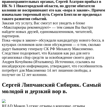
правоохранительных органах, Сергей Асатрян прибыл в
ИК № 1 Нижегородской области, но другие обитатели
колонии не воспринимают его как «вора в законе». Причем
изначально тюремный путь Сереги Бентли не предвещал
такого развития событий.
Заказав эту услугу, Вас смогут все увидеть в блоке
«Макспаркеры рекомендуют» — тем самым Вы быстро
найдете новых друзей, единомышленников, читателей,
партнеров.
Пока «воры в законе» обсуждали кандидатуру нового босса, в
кулуарах силовиков шли свои обсуждения — о том, сколько
дадут бывшему генералу СК РФ Михаилу Максименко.
Следствие подозревает, что Калашов как раз для него
организовал сбор средств за освобождение своего друга
Андрея Кочуйкова (Итальянец). Источники, ссылаясь на
инсайдерскую информацию, утверждают, что гособвинитель
потребует для Максименко 14 лет лишения свободы, а
получит он 12 лет колонии.
Сергей Липчанский Сибиряк. Самый
молодой и дерзкий вор в.
READ Мажор 3 сезон: отзывы о концовке, отзывы