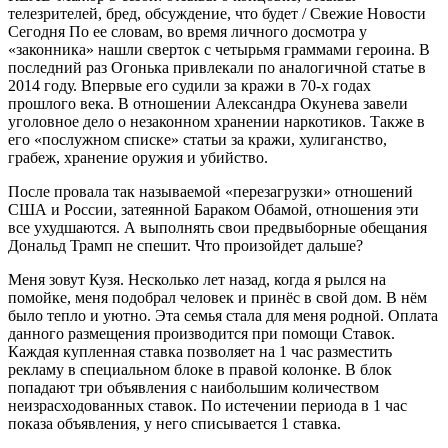
телезрителей, бред, обсуждение, что будет / Свежие Новости
Сегодня По ее словам, во время личного досмотра у
«законника» нашли сверток с четырьмя граммами героина. В
последний раз Огонька привлекали по аналогичной статье в
2014 году. Впервые его судили за кражи в 70-х годах
прошлого века. В отношении Александра Окунева завели
уголовное дело о незаконном хранении наркотиков. Также в
его «послужном списке» статьи за кражи, хулиганство,
грабеж, хранение оружия и убийство.
После провала так называемой «перезагрузки» отношений
США и России, затеянной Бараком Обамой, отношения эти
все ухудшаются. А выполнять свои предвыборные обещания
Дональд Трамп не спешит. Что произойдет дальше?
Меня зовут Кузя. Несколько лет назад, когда я рылся на
помойке, меня подобрал человек и принёс в свой дом. В нём
было тепло и уютно. Эта семья стала для меня родной. Оплата
данного размещения производится при помощи Ставок.
Каждая купленная ставка позволяет на 1 час разместить
рекламу в специальном блоке в правой колонке. В блок
попадают три объявления с наибольшим количеством
неизрасходованных ставок. По истечении периода в 1 час
показа объявления, у него списывается 1 ставка.