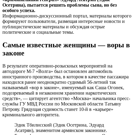
Осетрина), пытается решить проблемы сына, но без
особого успеха.
Информационно-дискуссионный портал, материалы которого
формируют пользователи, размещая интересные новости и
публицистические материалы и обсуждая острые
политические и социальные темы.
Самые известные женщины — воры в
законе
В результате оперативно-розыскных мероприятий на
автодороге М-7 «Волга» был остановлен автомобиль
иностранного производства, в котором в качестве пассажира
находился ранее неоднократно судимый 56-летний так
называемый «вор в законе», именуемый как Саша Огонек,
подозреваемый в незаконном хранении наркотических
средств», — цитирует агентство «Москва» начальника пресс-
службы ГУ МВД России по Московской области Татьяну
Петрову. Грядущая судимость станет 10-й в «карьере»
криминального авторитета.
Эдик Тбилисский (Эдик Осетрина, Эдуард
Асатрян), знаменитом армянском законнике.