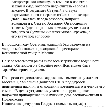
распространил «маляву» о том, что в изолятор
заехал Ахмед, которого надо считать «вором в
законе». В результате Сутулый в статусе
«криминального генерала» избил «положенца»
Дато. Началась череда разборок, вопросы
возникли и к Сергею Асатряну. Он поспешил
заявить, будто, подписывая «маляву», не знал о
том, что за Сутулым числится много «грехов», а
его титул под вопросом.
В прошлом году Осетрина-младший был задержан на
«воровской сходке», проходившей в ресторане на
Конюшковской улице в Москве.
На заболеваемости рыбы сказалось загрязнение воды Часть
судака, обитающего в бассейне реки Дон, может быть
заражёна герпесвирусами.
По версии следователей, задержанные вымогали у жителя
Москвы 1,2 миллиона долларов США под угрозой
применения насилия в отношении потерпевшего и членов его
семьи. «В целях устрашения участники группировки
подожгли принадлежавший мужчине дом, расположенный в
Подмосковье.
Инициатива депутатов Госдумы повысить штраф за