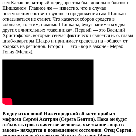
сам Калашов, который перед арестом был довольно близок с
Шишканом. Главное же — известно, что в случае
поступления соответствующего предложения сам Шишкан
отказываться не станет. Что касается сборов средств в
«общак», то этим, помимо Шишкана, будут заниматься два
других влиятельных «законника». Первый — это Василий
Христофоров, который сейчас фактически является и. о. главы
штаб-квартиры Шакро и принимает средства на «общее» от
ходоков из регионов. Второй — это «вор в законе» Мераб
Гогия (Мелия).
В одну из колоний Нижегородской области прибыл
мафиози Сергей Асатрян (Серега Бентли). Пока он будет
отбывать срок в качестве человека, чье звание «вора в
законе» находится в подвешенном состоянии. Отец Сергея,
«криминальный генерал» Эдуард Асатрян (Эдик