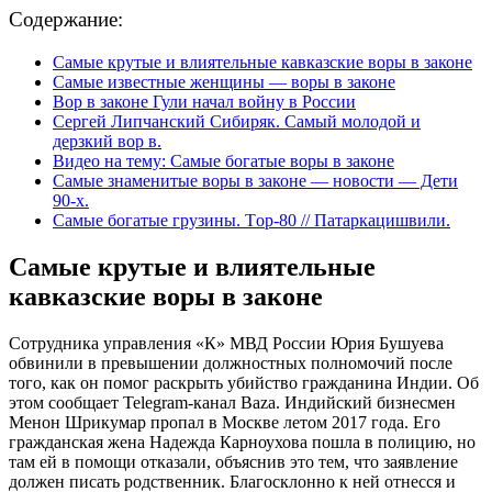
Содержание:
Самые крутые и влиятельные кавказские воры в законе
Самые известные женщины — воры в законе
Вор в законе Гули начал войну в России
Сергей Липчанский Сибиряк. Самый молодой и
дерзкий вор в.
Видео на тему: Самые богатые воры в законе
Самые знаменитые воры в законе — новости — Дети
90-х.
Самые богатые грузины. Тop-80 // Патаркацишвили.
Самые крутые и влиятельные
кавказские воры в законе
Сотрудника управления «К» МВД России Юрия Бушуева
обвинили в превышении должностных полномочий после
того, как он помог раскрыть убийство гражданина Индии. Об
этом сообщает Telegram-канал Baza. Индийский бизнесмен
Менон Шрикумар пропал в Москве летом 2017 года. Его
гражданская жена Надежда Карноухова пошла в полицию, но
там ей в помощи отказали, объяснив это тем, что заявление
должен писать родственник. Благосклонно к ней отнесся и