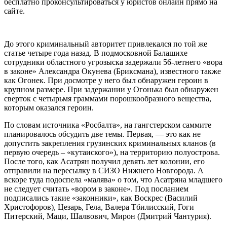
бесплатно проконсультироваться у юристов онлайн прямо на
сайте.
До этого криминальный авторитет привлекался по той же
статье четыре года назад. В подмосковной Балашихе
сотрудники областного угрозыска задержали 56-летнего «вора
в законе» Александра Окунева (Бриксмана), известного также
как Огонек. При досмотре у него был обнаружен героин в
крупном размере. При задержании у Огонька был обнаружен
сверток с четырьмя граммами порошкообразного вещества,
которым оказался героин.
По словам источника «Росбалта», на гангстерском саммите
планировалось обсудить две темы. Первая, — это как не
допустить закрепления грузинских криминальных кланов (в
первую очередь – «кутаиского»), на территорию полуострова.
После того, как Асатрян получил девять лет колонии, его
отправили на пересылку в СИЗО Нижнего Новгорода. А
вскоре туда подоспела «малява» о том, что Асатряна младшего
не следует считать «вором в законе». Под посланием
подписались такие «законники», как Воскрес (Василий
Христофоров), Цезарь, Гела, Валера Тбилисский, Гоги
Питерский, Маци, Шалвович, Мирон (Дмитрий Чантурия).