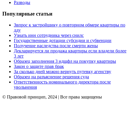
Разводы
Популярные статьи
Звпрос к застройщику о повторном обмере квартиры по
дду
Узнать инн сотрудника через снилс
Государственные дотации субсидии и субвенции
Получение наследства после смерти жены
Декларируется ли продажа квартиры если владели более
3 лет
Образец заполнения 3 ндщфл на покупку квартиры
Закон о защите прав брак
За сколько дней можно вернуть путевку агенству
Образец на разъяснение решения суда
Ответственность номинального директора после
увольнения
© Правовой принцип, 2024 | Все права защищены