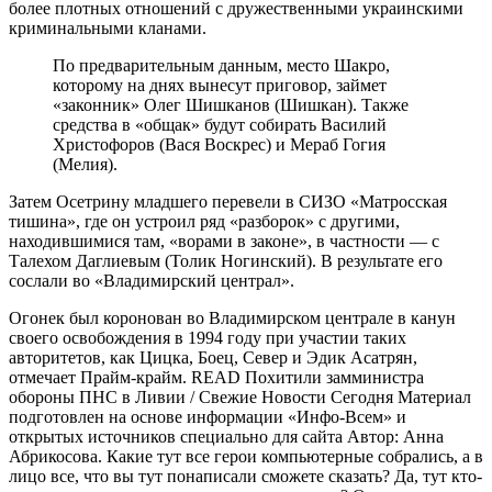
более плотных отношений с дружественными украинскими
криминальными кланами.
По предварительным данным, место Шакро,
которому на днях вынесут приговор, займет
«законник» Олег Шишканов (Шишкан). Также
средства в «общак» будут собирать Василий
Христофоров (Вася Воскрес) и Мераб Гогия
(Мелия).
Затем Осетрину младшего перевели в СИЗО «Матросская
тишина», где он устроил ряд «разборок» с другими,
находившимися там, «ворами в законе», в частности — с
Талехом Даглиевым (Толик Ногинский). В результате его
сослали во «Владимирский централ».
Огонек был коронован во Владимирском централе в канун
своего освобождения в 1994 году при участии таких
авторитетов, как Цицка, Боец, Север и Эдик Асатрян,
отмечает Прайм-крайм. READ Похитили замминистра
обороны ПНС в Ливии / Свежие Новости Сегодня Материал
подготовлен на основе информации «Инфо-Всем» и
открытых источников специально для сайта Автор: Анна
Абрикосова. Какие тут все герои компьютерные собрались, а в
лицо все, что вы тут понаписали сможете сказать? Да, тут кто-