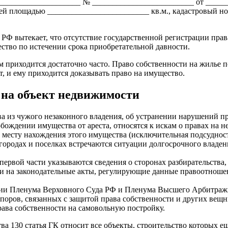
_____________________ № _________________________ от _____
ей площадью _________________________ кв.м., кадастровый но
ГК РФ вытекает, что отсутствие государственной регистрации пр
ество по истечении срока приобретательной давности.
 приходится достаточно часто. Право собственности на жилье по
, и ему приходится доказывать право на имущество.
 на объект недвижимости
а из чужого незаконного владения, об устранении нарушений пр
вобождении имущества от ареста, относятся к искам о правах на
 месту нахождения этого имущества (исключительная подсудност
городах и поселках встречаются ситуации долгосрочного влад
ервой части указываются сведения о сторонах разбирательства, 
ки на законодательные акты, регулирующие данные правоотноше
нии Пленума Верховного Суда РФ и Пленума Высшего Арбитражно
оров, связанных с защитой права собственности и других вещны
рава собственности на самовольную постройку.
ва 130 статья ГК относит все объекты, строительство которых е