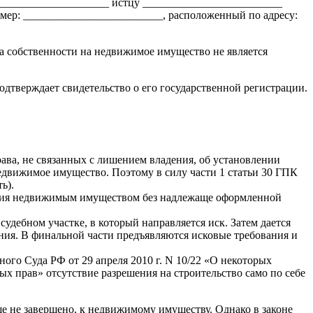
____________________ истцу _________________________
мер: _________________________, расположенный по адресу:
ава собственности на недвижимое имущество не является
дтверждает свидетельство о его государственной регистрации.
ава, не связанных с лишением владения, об установлении
 недвижимое имущество. Поэтому в силу части 1 статьи 30 ГПК
ь).
ения недвижимым имуществом без надлежаще оформленной
судебном участке, в который направляется иск. Затем дается
ния. В финальной части предъявляются исковые требования и
го Суда РФ от 29 апреля 2010 г. N 10/22 «О некоторых
х прав» отсутствие разрешения на строительство само по себе
ще не завершено, к недвижимому имуществу. Однако в законе