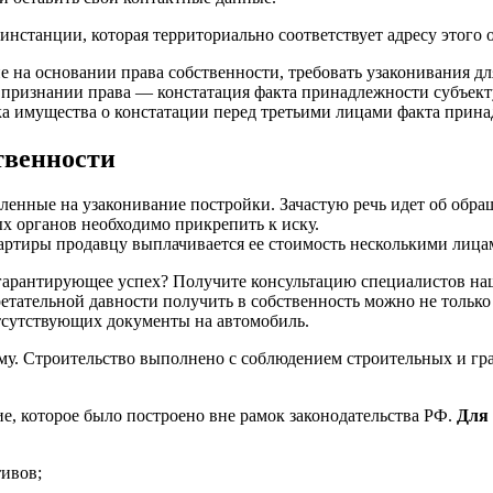
 инстанции, которая территориально соответствует адресу этого 
е на основании права собственности, требовать узаконивания дл
признании права — констатация факта принадлежности субъекту
а имущества о констатации перед третьими лицами факта прина
твенности
вленные на узаконивание постройки. Зачастую речь идет об обр
 органов необходимо прикрепить к иску.
ртиры продавцу выплачивается ее стоимость несколькими лицам
уд, гарантирующее успех? Получите консультацию специалист
ретательной давности получить в собственность можно не толь
тсутствующих документы на автомобиль.
у. Строительство выполнено с соблюдением строительных и гра
е, которое было построено вне рамок законодательства РФ.
Для 
тивов;