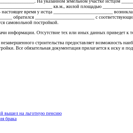
_______________. На указанном земельном участке истцом ____
______________________ кв.м., жилой площадью _____________
 настоящее время у истца _________________________ возникла 
____ обратился _________________________ с соответствующим 
ся самовольной постройкой.
ачи информации. Отсутствие тех или иных данных приведет к то
 незавершенного строительства предоставляет возможность наи
ройки. Все обязательная документация прилагается к иску и по
ый вышел на льготную пенсию
ия брака