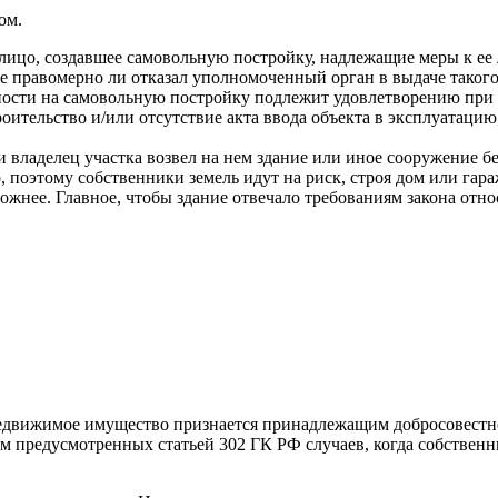
ом.
лицо, создавшее самовольную постройку, надлежащие меры к ее 
кже правомерно ли отказал уполномоченный орган в выдаче таког
нности на самовольную постройку подлежит удовлетворению при
оительство и/или отсутствие акта ввода объекта в эксплуатаци
 владелец участка возвел на нем здание или иное сооружение 
 поэтому собственники земель идут на риск, строя дом или гар
сложнее. Главное, чтобы здание отвечало требованиям закона от
 недвижимое имущество признается принадлежащим добросовестн
м предусмотренных статьей 302 ГК РФ случаев, когда собственн