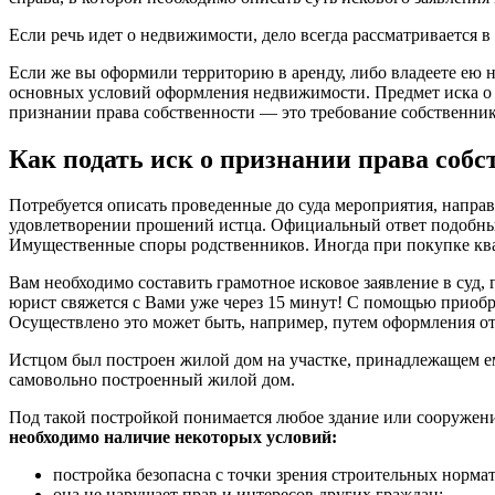
Если речь идет о недвижимости, дело всегда рассматривается в
Если же вы оформили территорию в аренду, либо владеете ею н
основных условий оформления недвижимости. Предмет иска о 
признании права собственности — это требование собственник
Как подать иск о признании права собс
Потребуется описать проведенные до суда мероприятия, напра
удовлетворении прошений истца. Официальный ответ подобных
Имущественные споры родственников. Иногда при покупке ква
Вам необходимо составить грамотное исковое заявление в с
юрист свяжется с Вами уже через 15 минут! С помощью приоб
Осуществлено это может быть, например, путем оформления о
Истцом был построен жилой дом на участке, принадлежащем ем
самовольно построенный жилой дом.
Под такой постройкой понимается любое здание или сооружени
необходимо наличие некоторых условий:
постройка безопасна с точки зрения строительных норма
она не нарушает прав и интересов других граждан;