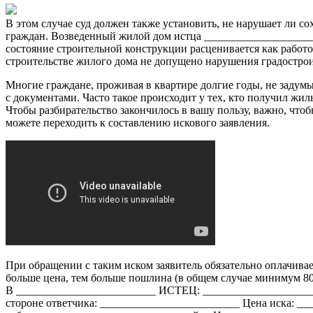
В этом случае суд должен также установить, не нарушает ли с
граждан. Возведенный жилой дом истца ___________________
состояние строительной конструкции расценивается как работо
строительстве жилого дома не допущено нарушения градостро
Многие граждане, проживая в квартире долгие годы, не заду
с документами. Часто такое происходит у тех, кто получил жил
Чтобы разбирательство закончилось в вашу пользу, важно, чт
можете переходить к составлению искового заявления.
При обращении с таким иском заявитель обязательно оплачивае
больше цена, тем больше пошлина (в общем случае минимум 80
В _________________________ ИСТЕЦ: _____________________
стороне ответчика: _________________________ Цена иска: __