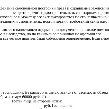
охранение самовольной постройки права и охраняемые законом ин
______ не противоречит градостроительным, санитарным, проти
способное и может далее эксплуатироваться по его назначению,
ительных и строительных норм и правил, требований санитарно
мываются о надлежащем оформлении документов на жилое помеще
ье в наследство, но по каким-либо причинам не оформил его.
обы все четыре правила были соблюдены одновременно. Если пе
т госпошлину. Ее размер напрямую зависит от стоимости объекта
0, максимум 60000 рублей).
____ Третьи лица на стороне истца: ______________________
_______________________ руб. Госпошлина: __________________