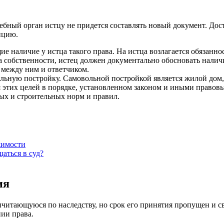
ебный орган истцу не придется составлять новый документ. Дос
нцию.
е наличие у истца такого права. На истца возлагается обязан
ва собственности, истец должен документально обосновать нали
е между ним и ответчиком.
ольную постройку. Самовольной постройкой является жилой дом
я этих целей в порядке, установленном законом и иными правов
х и строительных норм и правил.
жимости
аться в суд?
ия
ичитающуюся по наследству, но срок его принятия пропущен и с
ии права.