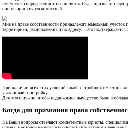
нет четкого определения этого понятия. Суды признают недост
они не приняты госкомиссией.
Мне на праве собственности принадлежит земельный участок 
территорией, расположенный по адресу: . Это подтверждается 
При наличии всех этих условий такой застройщик имеет право о
узаконивает постройку.
Для этого нужно, чтобы недвижимое имущество было в обладан
Когда для признания права собственнос
На Ваши вопросы отвечают компетентные юристы, специализир
справа, в которой необходимо описать суть искового заявления