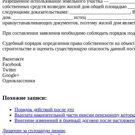
Разрешенное использование земельного участка — __________
собственных средств возведен жилой дом общей площадью ___
следующими доказательствами: _________________________. В
дом. _________________________ истец _____________________
правоустанавливающих документов, поэтому жилой дом являет
При составлении заявления необходимо соблюдать порядок под
Судебный порядок определения права собственности на объект
строительстве и оценить существующую опасность данной пост
Вконтакте
Facebook
Twitter
Google+
Одноклассники
Похожие записи:
Порядок действий после дтп
Выплата накопительной части пенсии пенсионеру котор
Внесение изменений в брачный договор после расторжен
Лишение за сплошную линию