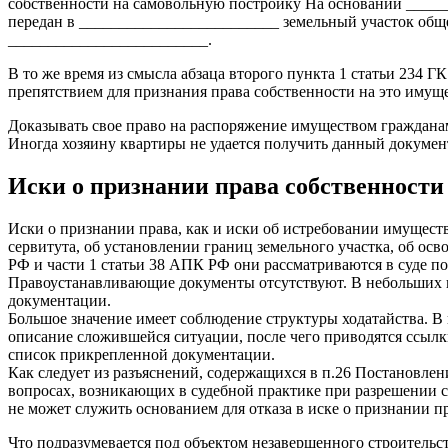
собственности на самовольную постройку На основании ____
передан в _________________________ земельный участок общ
_________________________.
В то же время из смысла абзаца второго пункта 1 статьи 234 
препятствием для признания права собственности на это имущ
Доказывать свое право на распоряжение имуществом гражданам
Иногда хозяину квартиры не удается получить данный документ
Иски о признании права собственности
Иски о признании права, как и иски об истребовании имуществ
сервитута, об установлении границ земельного участка, об ос
РФ и части 1 статьи 38 АПК РФ они рассматриваются в суде по
Правоустанавливающие документы отсутствуют. В небольших 
документации.
Большое значение имеет соблюдение структуры ходатайства. В п
описание сложившейся ситуации, после чего приводятся ссыл
список прикрепленной документации.
Как следует из разъяснений, содержащихся в п.26 Постановле
вопросах, возникающих в судебной практике при разрешении сп
не может служить основанием для отказа в иске о признании п
Что подразумевается под объектом незавершенного строительст